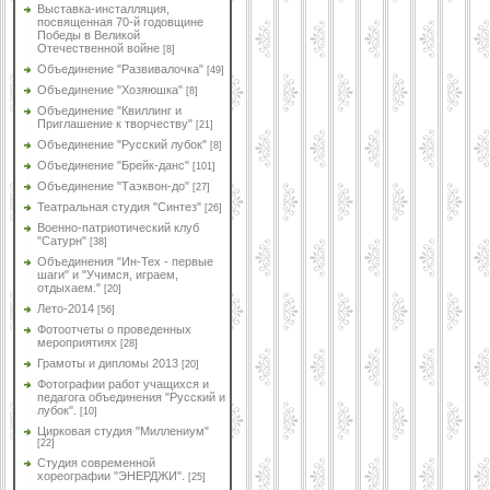
Выставка-инсталляция,
посвященная 70-й годовщине
Победы в Великой
Отечественной войне
[8]
Объединение "Развивалочка"
[49]
Объединение "Хозяюшка"
[8]
Объединение "Квиллинг и
Приглашение к творчеству"
[21]
Объединение "Русский лубок"
[8]
Объединение "Брейк-данс"
[101]
Объединение "Таэквон-до"
[27]
Театральная студия "Синтез"
[26]
Военно-патриотический клуб
"Сатурн"
[38]
Объединения "Ин-Тех - первые
шаги" и "Учимся, играем,
отдыхаем."
[20]
Лето-2014
[56]
Фотоотчеты о проведенных
мероприятиях
[28]
Грамоты и дипломы 2013
[20]
Фотографии работ учащихся и
педагога объединения "Русский и
лубок".
[10]
Цирковая студия "Миллениум"
[22]
Студия современной
хореографии "ЭНЕРДЖИ".
[25]