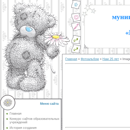
муниц
«
Главная
»
Фотоальбом
»
Нам 25 лет
» Imag
Меню сайта
Главная
Конкурс сайтов образовательных
учреждений
История создания