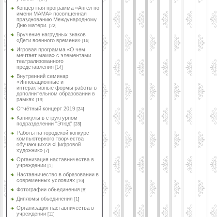
Концертная программа «Ангел по
имени МАМА» посвященная
празднованию Международному
Дню матери.
[22]
Вручение нагрудных знаков
«Дети военного времени»
[16]
Игровая программа «О чем
мечтает мама» с элементами
театрализованного
представления
[14]
Внутренний семинар
«Инновационные и
интерактивные формы работы в
дополнительном образовании в
рамках
[19]
Отчётный концерт 2019
[24]
Каникулы в структурном
подразделении "Этюд"
[28]
Работы на городской конкурс
компьютерного творчества
обучающихся «Цифровой
художник»
[7]
Организация наставничества в
учреждении
[1]
Наставничество в образовании в
современных условиях
[16]
Фотографии обьединения
[8]
Дипломы обьединения
[1]
Организация наставничества в
учреждении
[11]