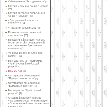
Объединение "Рукодельница"
[13]
Студия моды и дизайна "Зефир"
[18]
Студия эстрадно-спортивного
танца "Пульсар"
[22]
«Праздничный концерт».
22/02/2017
[34]
«Праздник азбуки».2017
[8]
Психолого-педагогической
фотоальбом
[33]
Праздничный концерт «Осень
жизни золотой» посвященный
празднованию «Дня пожилого
человека»
[21]
❧Праздник осени «Осеннее
кафе»❧
[34]
Познавательная программа
«Край суровый мой, край
родной!»
[17]
Нам 25 лет
[30]
Фотографии объединения
"Предшкольная пора"
[1]
Фотографии объединения
"Бумажный завиток"
[10]
Мероприятие "Край,ты мой
родной!"
[7]
Открытый краевой конкурс
«Талантливые дети» номинация
«Оригинальный жанр» «Учитель-
ученик».
[14]