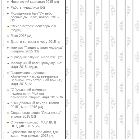
Новогодний карнавал 2015
[16]
Работы учащихся
[99]
Молодежный бал "Уж небо
осенью дышало", ноябрь 2015
[33]
"Вечер встреч" сентябрь 2015
год
[50]
Лето 2015
[46]
Двор, в котором я живу 2015
[7]
конкурс "Танцевальная мозаика"
февраль 2015
[25]
"Праздник азбуки", март 2015
[23]
Молодежный бал "Пробуждение"
март 2015 год
[46]
"Церемония вручения
юбилейных наград ветеранам
Великой Отечественной войны",
март 2015
[32]
"Обучающий семинар с
педагогами - Мой опыт
самопрезентации", март 2015
[10]
"Танцевальный вечер Стиляги
2015", март 2015
[44]
Социальная акция "Сила слова",
апрель 2015
[16]
Отчетный концерт МАУ ДОД
ЦРТДИЮ 2015
[25]
Субботник во дворе дома, где
живет моя семья - 2015
[76]