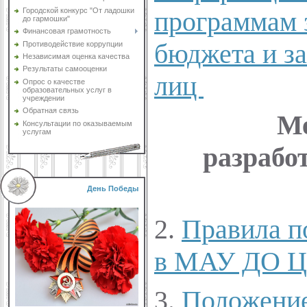
программам з
Городской конкурс "От ладошки
до гармошки"
Финансовая грамотность
бюджета и за
Противодействие коррупции
Независимая оценка качества
Результаты самооценки
лиц
Опрос о качестве
образовательных услуг в
учреждении
Обратная связь
Ме
Консультации по оказываемым
услугам
разраб
День Победы
2.
Правила п
в МАУ ДО 
3.
Положение