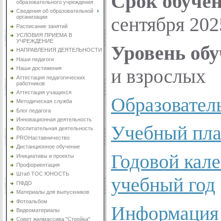
Срок обуче
образовательного учреждения
Сведения об образовательной
сентября 202
организации
Расписание занятий
УСЛОВИЯ ПРИЕМА В
УЧРЕЖДЕНИЕ
Уровень об
НАПРАВЛЕНИЯ ДЕЯТЕЛЬНОСТИ
Наши педагоги
и взрослых
Наши достижения
Аттестация педагогических
работников
Аттестация учащихся
Образовател
Методическая служба
Блог педагога
Инновационная деятельность
Учебный пла
Воспитательная деятельность
PROНаставничество
Дистанционное обучение
Годовой кал
Инициативы и проекты
Профориентация
Штаб ТОС ЮНОСТЬ
учебный год
ПФДО
Материалы для выпускников
Фотоальбом
Информация 
Видеоматериалы
Совет жилмассива "Стройка"