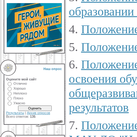
образован
4.
Положение
5.
Положение
6.
Положение
Наш опрос
освоения об
Оцените мой сайт
Отлично
общеразвива
Хорошо
Неплохо
Плохо
результатов
Ужасно
Результаты
|
Архив опросов
Всего ответов:
135
7.
Положение