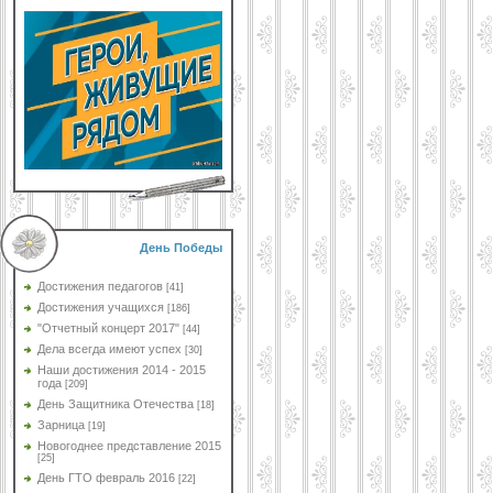
День Победы
Достижения педагогов
[41]
Достижения учащихся
[186]
"Отчетный концерт 2017"
[44]
Дела всегда имеют успех
[30]
Наши достижения 2014 - 2015
года
[209]
День Защитника Отечества
[18]
Зарница
[19]
Новогоднее представление 2015
[25]
День ГТО февраль 2016
[22]