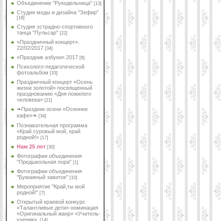
Объединение "Рукодельница"
[13]
Студия моды и дизайна "Зефир"
[18]
Студия эстрадно-спортивного
танца "Пульсар"
[22]
«Праздничный концерт».
22/02/2017
[34]
«Праздник азбуки».2017
[8]
Психолого-педагогической
фотоальбом
[33]
Праздничный концерт «Осень
жизни золотой» посвященный
празднованию «Дня пожилого
человека»
[21]
❧Праздник осени «Осеннее
кафе»❧
[34]
Познавательная программа
«Край суровый мой, край
родной!»
[17]
Нам 25 лет
[30]
Фотографии объединения
"Предшкольная пора"
[1]
Фотографии объединения
"Бумажный завиток"
[10]
Мероприятие "Край,ты мой
родной!"
[7]
Открытый краевой конкурс
«Талантливые дети» номинация
«Оригинальный жанр» «Учитель-
ученик».
[14]