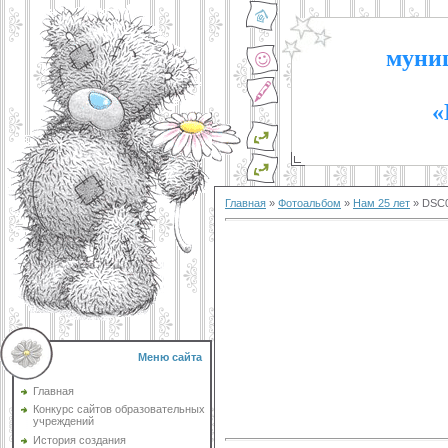
муниц
«
Главная
»
Фотоальбом
»
Нам 25 лет
» DSC
Меню сайта
Главная
Конкурс сайтов образовательных
учреждений
История создания