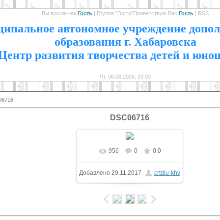
Вы вошли как
Гость
|
Группа
"
Гости
"
Приветствую Вас
Гость
|
RSS
1
ипальное автономное учреждение допол
образования г. Хабаровска
Центр развития творчества детей и юно
Чт, 06.08.2026, 23:03
06716
DSC06716
956
0
0.0
В реальном размере
Добавлено
29.11.2017
crtdiu-khv
1600x1065
/ 363.2Kb