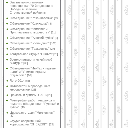
Выставка-инсталляция,
посвященная 70-й годовщине
Победы в Великой
Отечественной войне
[8]
Объединение "Развивалочка"
[49]
Объединение "Хозяюшка"
[8]
Объединение "Квиллинг и
Приглашение к творчеству"
[21]
Объединение "Русский лубок"
[8]
Объединение "Брейк-данс"
[101]
Объединение "Таэквон-до"
[27]
Театральная студия "Синтез"
[26]
Военно-патриотический клуб
"Сатурн"
[38]
Объединения "Ин-Тех - первые
шаги" и "Учимся, играем,
отдыхаем."
[20]
Лето-2014
[56]
Фотоотчеты о проведенных
мероприятиях
[28]
Грамоты и дипломы 2013
[20]
Фотографии работ учащихся и
педагога объединения "Русский и
лубок".
[10]
Цирковая студия "Миллениум"
[22]
Студия современной
хореографии "ЭНЕРДЖИ".
[25]