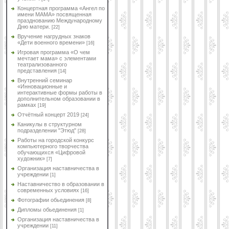
Концертная программа «Ангел по
имени МАМА» посвященная
празднованию Международному
Дню матери.
[22]
Вручение нагрудных знаков
«Дети военного времени»
[16]
Игровая программа «О чем
мечтает мама» с элементами
театрализованного
представления
[14]
Внутренний семинар
«Инновационные и
интерактивные формы работы в
дополнительном образовании в
рамках
[19]
Отчётный концерт 2019
[24]
Каникулы в структурном
подразделении "Этюд"
[28]
Работы на городской конкурс
компьютерного творчества
обучающихся «Цифровой
художник»
[7]
Организация наставничества в
учреждении
[1]
Наставничество в образовании в
современных условиях
[16]
Фотографии обьединения
[8]
Дипломы обьединения
[1]
Организация наставничества в
учреждении
[11]