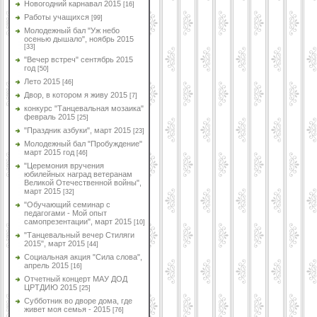
Новогодний карнавал 2015
[16]
Работы учащихся
[99]
Молодежный бал "Уж небо
осенью дышало", ноябрь 2015
[33]
"Вечер встреч" сентябрь 2015
год
[50]
Лето 2015
[46]
Двор, в котором я живу 2015
[7]
конкурс "Танцевальная мозаика"
февраль 2015
[25]
"Праздник азбуки", март 2015
[23]
Молодежный бал "Пробуждение"
март 2015 год
[46]
"Церемония вручения
юбилейных наград ветеранам
Великой Отечественной войны",
март 2015
[32]
"Обучающий семинар с
педагогами - Мой опыт
самопрезентации", март 2015
[10]
"Танцевальный вечер Стиляги
2015", март 2015
[44]
Социальная акция "Сила слова",
апрель 2015
[16]
Отчетный концерт МАУ ДОД
ЦРТДИЮ 2015
[25]
Субботник во дворе дома, где
живет моя семья - 2015
[76]