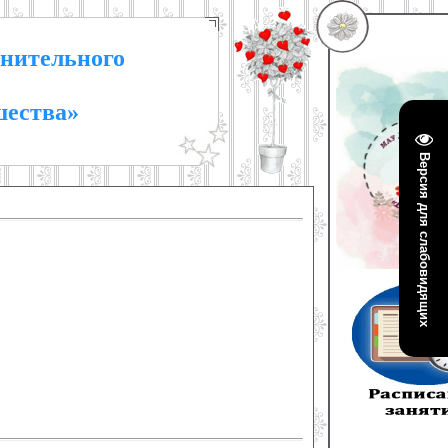
нительного
шества»
Версия для слабовидящих