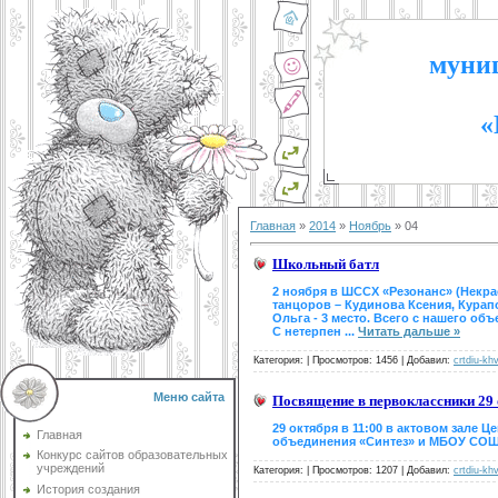
муниц
«
Главная
»
2014
»
Ноябрь
»
04
Школьный батл
2 ноября в ШССХ «Резонанс» (Некра
танцоров – Кудинова Ксения, Курап
Ольга - 3 место. Всего с нашего о
С нетерпен
...
Читать дальше »
Категория:
|
Просмотров: 1456 |
Добавил:
crtdiu-kh
Меню сайта
Посвящение в первоклассники 29 
29 октября в 11:00 в актовом зале
Главная
объединения «Синтез» и МБОУ СОШ №
Конкурс сайтов образовательных
учреждений
Категория:
|
Просмотров: 1207 |
Добавил:
crtdiu-kh
История создания