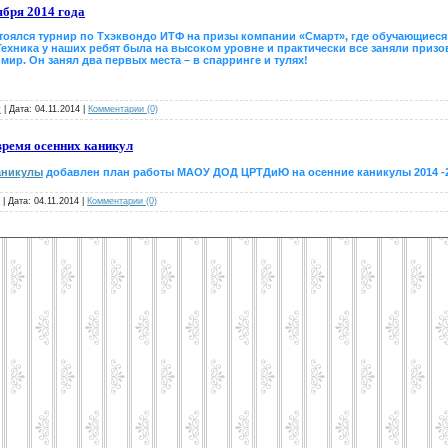
бря 2014 года
стоялся турнир по Тхэквондо ИТФ на призы компании «Смарт», где обучающие
 Техника у наших ребят была на высоком уровне и практически все заняли приз
ир. Он занял два первых места – в спарринге и тулях!
v
|
Дата:
04.11.2014
|
Комментарии (0)
время осенних каникул
Каникулы
добавлен
план работы МАОУ ДОД ЦРТДиЮ на осенние каникулы 2014 -2
|
Дата:
04.11.2014
|
Комментарии (0)