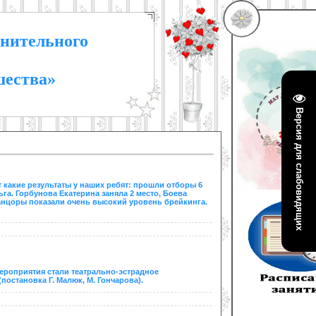
нительного
шества»
Версия для слабовидящих
 какие результаты у наших ребят: прошли отборы 6
га. Горбунова Екатерина заняла 2 место, Боева
танцоры показали очень высокий уровень брейкинга.
мероприятия стали театрально-эстрадное
остановка Г. Малюк, М. Гончарова).