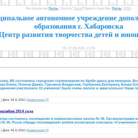
Вы вошли как
Гость
|
Группа
"
Гости
"
Приветствую Вас
Гость
|
RSS
1
ипальное автономное учреждение допол
образования г. Хабаровска
Центр развития творчества детей и юно
Пт, 07.08.2026, 13:39
сова, 89) состоялись городские соревнования по брейк-дансу для юниоров. Вот
ова Елена, Попков Данил, Гурьянов Владислав, Горбунова Екатерина, Боева Оль
бъединения участвовало 15 учеников! Было очень весело и зажигательно! Наши 
v
|
Дата:
04.11.2014
|
Комментарии (0)
октября 2014 года
 Центра состоялось посвящение в первоклассники школы № 39. Организаторами 
 39. После обряда «посвящения» ребята посмотрели спектакль «Сочинение» (п
v
|
Дата:
04.11.2014
|
Комментарии (0)