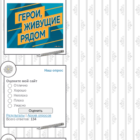
Наш опрос
Оцените мой сайт
Отлично
Хорошо
Неплохо
Плохо
Ужасно
Результаты
|
Архив опросов
Всего ответов:
134