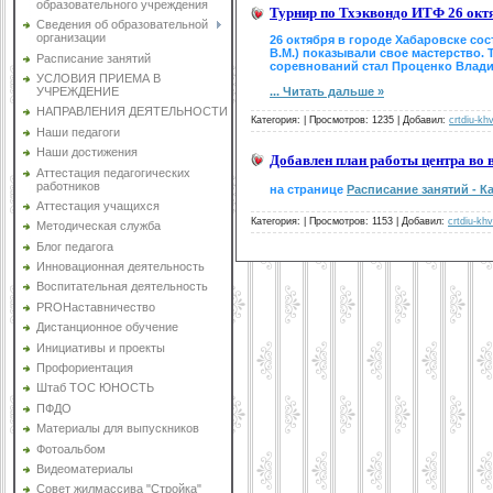
образовательного учреждения
Турнир по Тхэквондо ИТФ 26 октя
Сведения об образовательной
организации
26 октября в городе Хабаровске со
В.М.) показывали свое мастерство.
Расписание занятий
соревнований стал Проценко Владим
УСЛОВИЯ ПРИЕМА В
УЧРЕЖДЕНИЕ
...
Читать дальше »
НАПРАВЛЕНИЯ ДЕЯТЕЛЬНОСТИ
Категория:
|
Просмотров: 1235 |
Добавил:
crtdiu-kh
Наши педагоги
Наши достижения
Добавлен план работы центра во 
Аттестация педагогических
работников
на странице
Расписание занятий - 
Аттестация учащихся
Категория:
|
Просмотров: 1153 |
Добавил:
crtdiu-khv
Методическая служба
Блог педагога
Инновационная деятельность
Воспитательная деятельность
PROНаставничество
Дистанционное обучение
Инициативы и проекты
Профориентация
Штаб ТОС ЮНОСТЬ
ПФДО
Материалы для выпускников
Фотоальбом
Видеоматериалы
Совет жилмассива "Стройка"