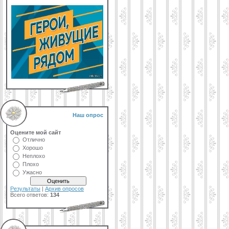
Наш опрос
Оцените мой сайт
Отлично
Хорошо
Неплохо
Плохо
Ужасно
Результаты
|
Архив опросов
Всего ответов:
134