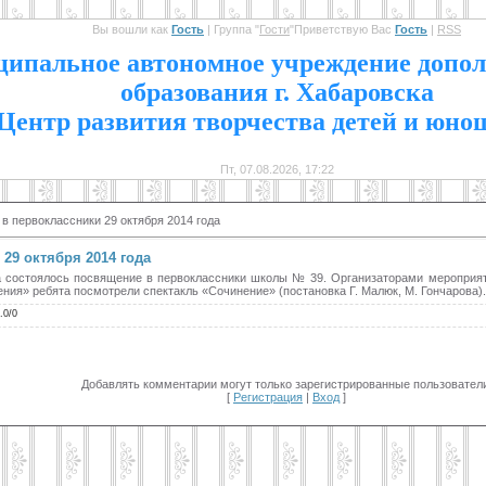
Вы вошли как
Гость
|
Группа
"
Гости
"
Приветствую Вас
Гость
|
RSS
1
ипальное автономное учреждение допол
образования г. Хабаровска
Центр развития творчества детей и юно
Пт, 07.08.2026, 17:22
в первоклассники 29 октября 2014 года
29 октября 2014 года
ра состоялось посвящение в первоклассники школы № 39. Организаторами мероприят
я» ребята посмотрели спектакль «Сочинение» (постановка Г. Малюк, М. Гончарова).
.0
/
0
Добавлять комментарии могут только зарегистрированные пользователи
[
Регистрация
|
Вход
]