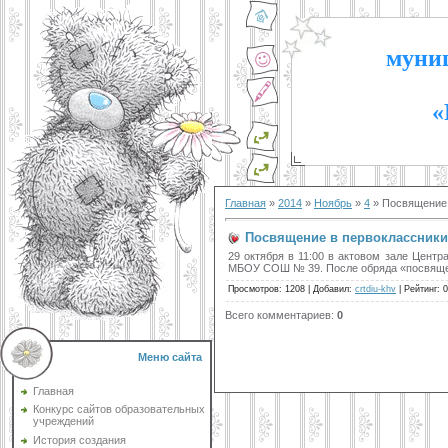
муниц
«
Главная
»
2014
»
Ноябрь
»
4
» Посвящение 
Посвящение в первоклассники 
29 октября в 11:00 в актовом зале Цент
МБОУ СОШ № 39. После обряда «посвящени
Просмотров
:
1208
|
Добавил
:
crtdiu-khv
|
Рейтинг
:
0
Всего комментариев
:
0
Меню сайта
Главная
Конкурс сайтов образовательных
учреждений
История создания