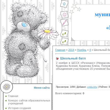
муниц
«
Главная
»
2014
»
Ноябрь
»
4
» Школьный б
Школьный батл
2 ноября в ШССХ «Резонанс» (Некрасова
Кудинова Ксения, Курапова Елена, Попков
объединения участвовало 15 учеников! Бы
Просмотров
:
1456
|
Добавил
:
crtdiu-khv
|
Рейтинг
:
0
Меню сайта
Всего комментариев
:
0
Главная
Конкурс сайтов образовательных
учреждений
История создания