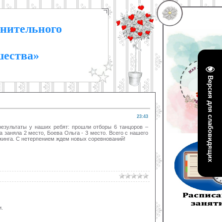
нительного
шества»
Версия для слабовидящих
23:43
результаты у наших ребят: прошли отборы 6 танцоров –
 заняла 2 место, Боева Ольга - 3 место. Всего с нашего
йкинга. С нетерпением ждем новых соревнований!
.