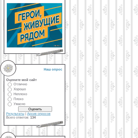
Наш опрос
Оцените мой сайт
Отлично
Хорошо
Неплохо
Плохо
Ужасно
Результаты
|
Архив опросов
Всего ответов:
134