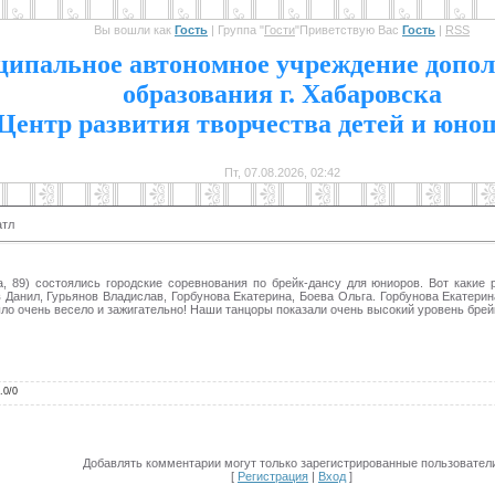
Вы вошли как
Гость
|
Группа
"
Гости
"
Приветствую Вас
Гость
|
RSS
1
ипальное автономное учреждение допол
образования г. Хабаровска
Центр развития творчества детей и юно
Пт, 07.08.2026, 02:42
атл
, 89) состоялись городские соревнования по брейк-дансу для юниоров. Вот какие 
 Данил, Гурьянов Владислав, Горбунова Екатерина, Боева Ольга. Горбунова Екатерина
ло очень весело и зажигательно! Наши танцоры показали очень высокий уровень бре
.0
/
0
Добавлять комментарии могут только зарегистрированные пользователи
[
Регистрация
|
Вход
]