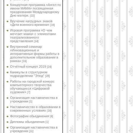
Концертная программа «Ангел по
имени МАМА» посвященная
празднованию Международному
Дню матери.
[22]
Вручение нагрудных знаков
«Дети военного времени»
[16]
Игровая программа «О чем
мечтает мама» с элементами
театрализованного
представления
[14]
Внутренний семинар
«Инновационные и
интерактивные формы работы в
дополнительном образовании в
рамках
[19]
Отчётный концерт 2019
[24]
Каникулы в структурном
подразделении "Этюд"
[28]
Работы на городской конкурс
компьютерного творчества
обучающихся «Цифровой
художник»
[7]
Организация наставничества в
учреждении
[1]
Наставничество в образовании в
современных условиях
[16]
Фотографии обьединения
[8]
Дипломы обьединения
[1]
Организация наставничества в
учреждении
[11]