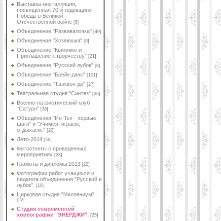
Выставка-инсталляция,
посвященная 70-й годовщине
Победы в Великой
Отечественной войне
[8]
Объединение "Развивалочка"
[49]
Объединение "Хозяюшка"
[8]
Объединение "Квиллинг и
Приглашение к творчеству"
[21]
Объединение "Русский лубок"
[8]
Объединение "Брейк-данс"
[101]
Объединение "Таэквон-до"
[27]
Театральная студия "Синтез"
[26]
Военно-патриотический клуб
"Сатурн"
[38]
Объединения "Ин-Тех - первые
шаги" и "Учимся, играем,
отдыхаем."
[20]
Лето-2014
[56]
Фотоотчеты о проведенных
мероприятиях
[28]
Грамоты и дипломы 2013
[20]
Фотографии работ учащихся и
педагога объединения "Русский и
лубок".
[10]
Цирковая студия "Миллениум"
[22]
Студия современной
хореографии "ЭНЕРДЖИ".
[25]