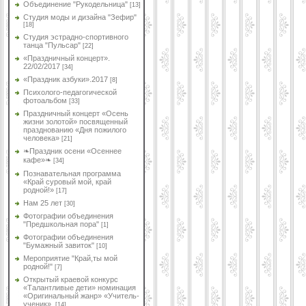
Объединение "Рукодельница"
[13]
Студия моды и дизайна "Зефир"
[18]
Студия эстрадно-спортивного
танца "Пульсар"
[22]
«Праздничный концерт».
22/02/2017
[34]
«Праздник азбуки».2017
[8]
Психолого-педагогической
фотоальбом
[33]
Праздничный концерт «Осень
жизни золотой» посвященный
празднованию «Дня пожилого
человека»
[21]
❧Праздник осени «Осеннее
кафе»❧
[34]
Познавательная программа
«Край суровый мой, край
родной!»
[17]
Нам 25 лет
[30]
Фотографии объединения
"Предшкольная пора"
[1]
Фотографии объединения
"Бумажный завиток"
[10]
Мероприятие "Край,ты мой
родной!"
[7]
Открытый краевой конкурс
«Талантливые дети» номинация
«Оригинальный жанр» «Учитель-
ученик».
[14]