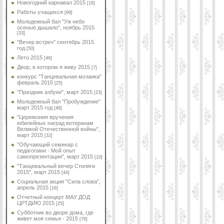
Новогодний карнавал 2015
[16]
Работы учащихся
[99]
Молодежный бал "Уж небо
осенью дышало", ноябрь 2015
[33]
"Вечер встреч" сентябрь 2015
год
[50]
Лето 2015
[46]
Двор, в котором я живу 2015
[7]
конкурс "Танцевальная мозаика"
февраль 2015
[25]
"Праздник азбуки", март 2015
[23]
Молодежный бал "Пробуждение"
март 2015 год
[46]
"Церемония вручения
юбилейных наград ветеранам
Великой Отечественной войны",
март 2015
[32]
"Обучающий семинар с
педагогами - Мой опыт
самопрезентации", март 2015
[10]
"Танцевальный вечер Стиляги
2015", март 2015
[44]
Социальная акция "Сила слова",
апрель 2015
[16]
Отчетный концерт МАУ ДОД
ЦРТДИЮ 2015
[25]
Субботник во дворе дома, где
живет моя семья - 2015
[76]