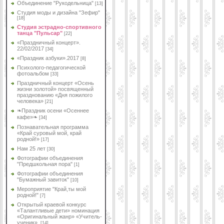
Объединение "Рукодельница"
[13]
Студия моды и дизайна "Зефир"
[18]
Студия эстрадно-спортивного
танца "Пульсар"
[22]
«Праздничный концерт».
22/02/2017
[34]
«Праздник азбуки».2017
[8]
Психолого-педагогической
фотоальбом
[33]
Праздничный концерт «Осень
жизни золотой» посвященный
празднованию «Дня пожилого
человека»
[21]
❧Праздник осени «Осеннее
кафе»❧
[34]
Познавательная программа
«Край суровый мой, край
родной!»
[17]
Нам 25 лет
[30]
Фотографии объединения
"Предшкольная пора"
[1]
Фотографии объединения
"Бумажный завиток"
[10]
Мероприятие "Край,ты мой
родной!"
[7]
Открытый краевой конкурс
«Талантливые дети» номинация
«Оригинальный жанр» «Учитель-
ученик».
[14]