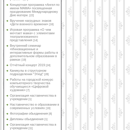
Концертная программа «Ангел по
имени МАМА» посвященная
празднованию Международному
Дню матери.
[22]
Вручение нагрудных знаков
«Дети военного времени»
[16]
Игровая программа «О чем
мечтает мама» с элементами
театрализованного
представления
[14]
Внутренний семинар
«Инновационные и
интерактивные формы работы в
дополнительном образовании в
рамках
[19]
Отчётный концерт 2019
[24]
Каникулы в структурном
подразделении "Этюд"
[28]
Работы на городской конкурс
компьютерного творчества
обучающихся «Цифровой
художник»
[7]
Организация наставничества в
учреждении
[1]
Наставничество в образовании в
современных условиях
[16]
Фотографии обьединения
[8]
Дипломы обьединения
[1]
Организация наставничества в
учреждении
[11]