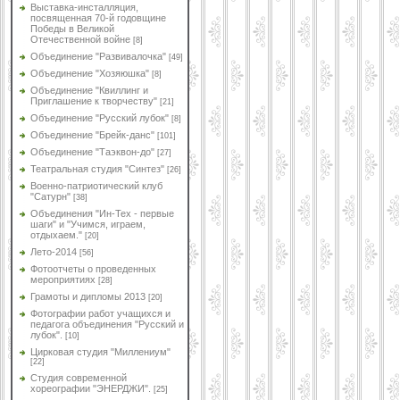
Выставка-инсталляция,
посвященная 70-й годовщине
Победы в Великой
Отечественной войне
[8]
Объединение "Развивалочка"
[49]
Объединение "Хозяюшка"
[8]
Объединение "Квиллинг и
Приглашение к творчеству"
[21]
Объединение "Русский лубок"
[8]
Объединение "Брейк-данс"
[101]
Объединение "Таэквон-до"
[27]
Театральная студия "Синтез"
[26]
Военно-патриотический клуб
"Сатурн"
[38]
Объединения "Ин-Тех - первые
шаги" и "Учимся, играем,
отдыхаем."
[20]
Лето-2014
[56]
Фотоотчеты о проведенных
мероприятиях
[28]
Грамоты и дипломы 2013
[20]
Фотографии работ учащихся и
педагога объединения "Русский и
лубок".
[10]
Цирковая студия "Миллениум"
[22]
Студия современной
хореографии "ЭНЕРДЖИ".
[25]