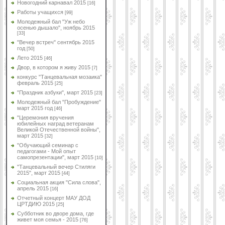
Новогодний карнавал 2015
[16]
Работы учащихся
[99]
Молодежный бал "Уж небо
осенью дышало", ноябрь 2015
[33]
"Вечер встреч" сентябрь 2015
год
[50]
Лето 2015
[46]
Двор, в котором я живу 2015
[7]
конкурс "Танцевальная мозаика"
февраль 2015
[25]
"Праздник азбуки", март 2015
[23]
Молодежный бал "Пробуждение"
март 2015 год
[46]
"Церемония вручения
юбилейных наград ветеранам
Великой Отечественной войны",
март 2015
[32]
"Обучающий семинар с
педагогами - Мой опыт
самопрезентации", март 2015
[10]
"Танцевальный вечер Стиляги
2015", март 2015
[44]
Социальная акция "Сила слова",
апрель 2015
[16]
Отчетный концерт МАУ ДОД
ЦРТДИЮ 2015
[25]
Субботник во дворе дома, где
живет моя семья - 2015
[76]