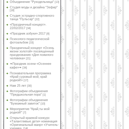
Объединение "Рукодельница"
[13]
Студия моды и дизайна "Зефир"
[18]
Студия эстрадно-спортивного
танца "Пульсар"
[22]
«Праздничный концерт».
22/02/2017
[34]
«Праздник азбуки».2017
[8]
Психолого-педагогической
фотоальбом
[33]
Праздничный концерт «Осень
жизни золотой» посвященный
празднованию «Дня пожилого
человека»
[21]
❧Праздник осени «Осеннее
кафе»❧
[34]
Познавательная программа
«Край суровый мой, край
родной!»
[17]
Нам 25 лет
[30]
Фотографии объединения
"Предшкольная пора"
[1]
Фотографии объединения
"Бумажный завиток"
[10]
Мероприятие "Край,ты мой
родной!"
[7]
Открытый краевой конкурс
«Талантливые дети» номинация
«Оригинальный жанр» «Учитель-
ученик».
[14]