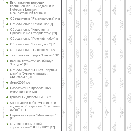
Выставка-инсталляция,
посвященная 70-й годовщине
Победы в Великой
Отечественной войне
[8]
Объединение "Развивалочка"
[49]
Объединение "Хозяюшка"
[8]
Объединение "Квиллинг и
Приглашение к творчеству"
[21]
Объединение "Русский лубок"
[8]
Объединение "Брейк-данс"
[101]
Объединение "Таэквон-до"
[27]
Театральная студия "Синтез"
[26]
Военно-патриотический клуб
"Сатурн"
[38]
Объединения "Ин-Тех - первые
шаги" и "Учимся, играем,
отдыхаем."
[20]
Лето-2014
[56]
Фотоотчеты о проведенных
мероприятиях
[28]
Грамоты и дипломы 2013
[20]
Фотографии работ учащихся и
педагога объединения "Русский и
лубок".
[10]
Цирковая студия "Миллениум"
[22]
Студия современной
хореографии "ЭНЕРДЖИ".
[25]