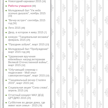
Новогодний карнавал 2015
[16]
Работы учащихся
[99]
Молодежный бал "Уж небо
осенью дышало", ноябрь 2015
[33]
"Вечер встреч" сентябрь 2015
год
[50]
Лето 2015
[46]
Двор, в котором я живу 2015
[7]
конкурс "Танцевальная мозаика"
февраль 2015
[25]
"Праздник азбуки", март 2015
[23]
Молодежный бал "Пробуждение"
март 2015 год
[46]
"Церемония вручения
юбилейных наград ветеранам
Великой Отечественной войны",
март 2015
[32]
"Обучающий семинар с
педагогами - Мой опыт
самопрезентации", март 2015
[10]
"Танцевальный вечер Стиляги
2015", март 2015
[44]
Социальная акция "Сила слова",
апрель 2015
[16]
Отчетный концерт МАУ ДОД
ЦРТДИЮ 2015
[25]
Субботник во дворе дома, где
живет моя семья - 2015
[76]