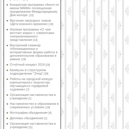
Концертная программа «Ангел по
имени МАМА» посвященная
празднованию Международному
Дню матери.
[22]
Вручение нагрудных знаков
«Дети военного времени»
[16]
Игровая программа «О чем
мечтает мама» с элементами
театрализованного
представления
[14]
Внутренний семинар
«Инновационные и
интерактивные формы работы в
дополнительном образовании в
рамках
[19]
Отчётный концерт 2019
[24]
Каникулы в структурном
подразделении "Этюд"
[28]
Работы на городской конкурс
компьютерного творчества
обучающихся «Цифровой
художник»
[7]
Организация наставничества в
учреждении
[1]
Наставничество в образовании в
современных условиях
[16]
Фотографии обьединения
[8]
Дипломы обьединения
[1]
Организация наставничества в
учреждении
[11]