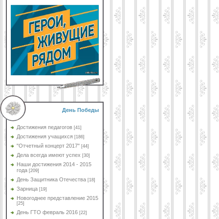
День Победы
Достижения педагогов
[41]
Достижения учащихся
[186]
"Отчетный концерт 2017"
[44]
Дела всегда имеют успех
[30]
Наши достижения 2014 - 2015
года
[209]
День Защитника Отечества
[18]
Зарница
[19]
Новогоднее представление 2015
[25]
День ГТО февраль 2016
[22]