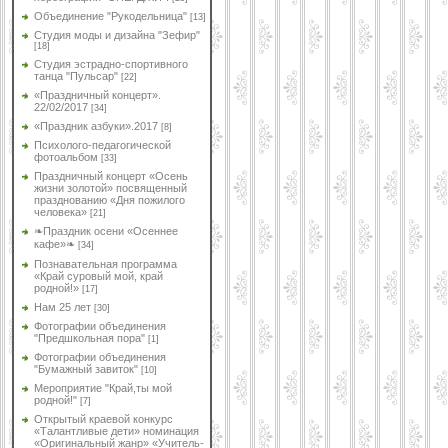
Объединение "Рукодельница"
[13]
Студия моды и дизайна "Зефир"
[18]
Студия эстрадно-спортивного
танца "Пульсар"
[22]
«Праздничный концерт».
22/02/2017
[34]
«Праздник азбуки».2017
[8]
Психолого-педагогической
фотоальбом
[33]
Праздничный концерт «Осень
жизни золотой» посвященный
празднованию «Дня пожилого
человека»
[21]
❧Праздник осени «Осеннее
кафе»❧
[34]
Познавательная программа
«Край суровый мой, край
родной!»
[17]
Нам 25 лет
[30]
Фотографии объединения
"Предшкольная пора"
[1]
Фотографии объединения
"Бумажный завиток"
[10]
Мероприятие "Край,ты мой
родной!"
[7]
Открытый краевой конкурс
«Талантливые дети» номинация
«Оригинальный жанр» «Учитель-