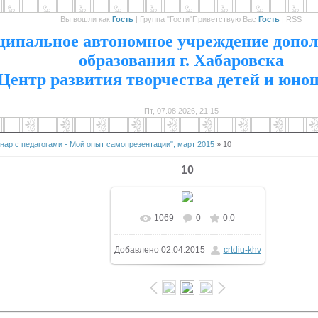
Вы вошли как
Гость
|
Группа
"
Гости
"
Приветствую Вас
Гость
|
RSS
1
ипальное автономное учреждение допол
образования г. Хабаровска
Центр развития творчества детей и юно
Пт, 07.08.2026, 21:15
ар с педагогами - Мой опыт самопрезентации", март 2015
» 10
10
1069
0
0.0
В реальном размере
Добавлено
02.04.2015
crtdiu-khv
1600x1200
/ 186.3Kb