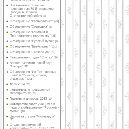
[76]
Выставка-инсталляция,
посвященная 70-й годовщине
Победы в Великой
Отечественной войне
[8]
Объединение "Развивалочка"
[49]
Объединение "Хозяюшка"
[8]
Объединение "Квиллинг и
Приглашение к творчеству"
[21]
Объединение "Русский лубок"
[8]
Объединение "Брейк-данс"
[101]
Объединение "Таэквон-до"
[27]
Театральная студия "Синтез"
[26]
Военно-патриотический клуб
"Сатурн"
[38]
Объединения "Ин-Тех - первые
шаги" и "Учимся, играем,
отдыхаем."
[20]
Лето-2014
[56]
Фотоотчеты о проведенных
мероприятиях
[28]
Грамоты и дипломы 2013
[20]
Фотографии работ учащихся и
педагога объединения "Русский и
лубок".
[10]
Цирковая студия "Миллениум"
[22]
Студия современной
хореографии "ЭНЕРДЖИ".
[25]