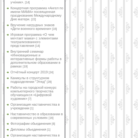
ученик».
[14]
Концертная программа «Ангел по
имени МАМА» посвященная
празднованию Международному
Дню матери.
[22]
Вручение нагрудных знаков
«Дети военного времени»
[16]
Игровая программа «О чем
мечтает мама» с элементами
театрализованного
представления
[14]
Внутренний семинар
«Инновационные и
интерактивные формы работы в
дополнительном образовании в
рамках
[19]
Отчётный концерт 2019
[24]
Каникулы в структурном
подразделении "Этюд"
[28]
Работы на городской конкурс
компьютерного творчества
обучающихся «Цифровой
художник»
[7]
Организация наставничества в
учреждении
[1]
Наставничество в образовании в
современных условиях
[16]
Фотографии обьединения
[8]
Дипломы обьединения
[1]
Организация наставничества в