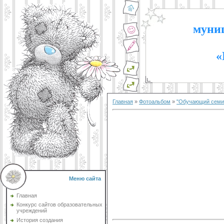
муниц
«
Главная
»
Фотоальбом
»
"Обучающий семин
Меню сайта
Главная
Конкурс сайтов образовательных
учреждений
История создания