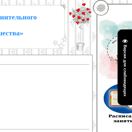
нительного
шества»
Версия для слабовидящих