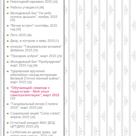
Новогодний карнавал 2015
[16]
Работы учащихся
[99]
Молодежный бал "Уж небо
осенью дышало", ноябрь 2015
[33]
"Вечер встреч" сентябрь 2015
год
[50]
Лето 2015
[46]
Двор, в котором я живу 2015
[7]
конкурс "Танцевальная мозаика"
февраль 2015
[25]
"Праздник азбуки", март 2015
[23]
Молодежный бал "Пробуждение"
март 2015 год
[46]
"Церемония вручения
юбилейных наград ветеранам
Великой Отечественной войны",
март 2015
[32]
"Обучающий семинар с
педагогами - Мой опыт
самопрезентации", март 2015
[10]
"Танцевальный вечер Стиляги
2015", март 2015
[44]
Социальная акция "Сила слова",
апрель 2015
[16]
Отчетный концерт МАУ ДОД
ЦРТДИЮ 2015
[25]
Субботник во дворе дома, где
живет моя семья - 2015