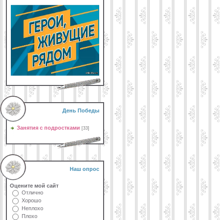
День Победы
Занятия с подростками
[33]
Наш опрос
Оцените мой сайт
Отлично
Хорошо
Неплохо
Плохо