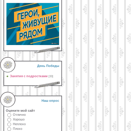
День Победы
Занятия с подростками
[33]
Наш опрос
Оцените мой сайт
Отлично
Хорошо
Неплохо
Плохо