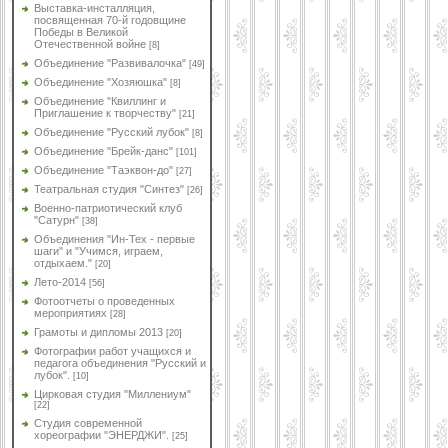
Выставка-инсталляция,
посвященная 70-й годовщине
Победы в Великой
Отечественной войне
[8]
Объединение "Развивалочка"
[49]
Объединение "Хозяюшка"
[8]
Объединение "Квиллинг и
Приглашение к творчеству"
[21]
Объединение "Русский лубок"
[8]
Объединение "Брейк-данс"
[101]
Объединение "Таэквон-до"
[27]
Театральная студия "Синтез"
[26]
Военно-патриотический клуб
"Сатурн"
[38]
Объединения "Ин-Тех - первые
шаги" и "Учимся, играем,
отдыхаем."
[20]
Лето-2014
[56]
Фотоотчеты о проведенных
мероприятиях
[28]
Грамоты и дипломы 2013
[20]
Фотографии работ учащихся и
педагога объединения "Русский и
лубок".
[10]
Цирковая студия "Миллениум"
[22]
Студия современной
хореографии "ЭНЕРДЖИ".
[25]