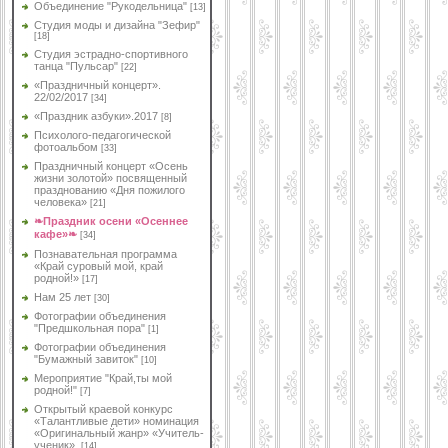
Объединение "Рукодельница"
[13]
Студия моды и дизайна "Зефир"
[18]
Студия эстрадно-спортивного
танца "Пульсар"
[22]
«Праздничный концерт».
22/02/2017
[34]
«Праздник азбуки».2017
[8]
Психолого-педагогической
фотоальбом
[33]
Праздничный концерт «Осень
жизни золотой» посвященный
празднованию «Дня пожилого
человека»
[21]
❧Праздник осени «Осеннее
кафе»❧
[34]
Познавательная программа
«Край суровый мой, край
родной!»
[17]
Нам 25 лет
[30]
Фотографии объединения
"Предшкольная пора"
[1]
Фотографии объединения
"Бумажный завиток"
[10]
Мероприятие "Край,ты мой
родной!"
[7]
Открытый краевой конкурс
«Талантливые дети» номинация
«Оригинальный жанр» «Учитель-
ученик».
[14]