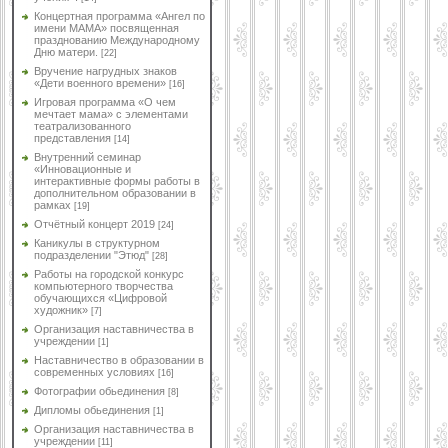
Концертная программа «Ангел по
имени МАМА» посвященная
празднованию Международному
Дню матери.
[22]
Вручение нагрудных знаков
«Дети военного времени»
[16]
Игровая программа «О чем
мечтает мама» с элементами
театрализованного
представления
[14]
Внутренний семинар
«Инновационные и
интерактивные формы работы в
дополнительном образовании в
рамках
[19]
Отчётный концерт 2019
[24]
Каникулы в структурном
подразделении "Этюд"
[28]
Работы на городской конкурс
компьютерного творчества
обучающихся «Цифровой
художник»
[7]
Организация наставничества в
учреждении
[1]
Наставничество в образовании в
современных условиях
[16]
Фотографии обьединения
[8]
Дипломы обьединения
[1]
Организация наставничества в
учреждении
[11]