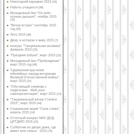
Новогодний карнавал 2015
[16]
Работы учащихся
[99]
Молодежный бал "Уж небо
осенью дышало", ноябрь 2015
[33]
"Вечер встреч" сентябрь 2015
год
[50]
Лето 2015
[46]
Двор, в котором я живу 2015
[7]
конкурс "Танцевальная мозаика"
февраль 2015
[25]
"Праздник азбуки", март 2015
[23]
Молодежный бал "Пробуждение"
март 2015 год
[46]
"Церемония вручения
юбилейных наград ветеранам
Великой Отечественной войны",
март 2015
[32]
"Обучающий семинар с
педагогами - Мой опыт
самопрезентации", март 2015
[10]
"Танцевальный вечер Стиляги
2015", март 2015
[44]
Социальная акция "Сила слова",
апрель 2015
[16]
Отчетный концерт МАУ ДОД
ЦРТДИЮ 2015
[25]
Субботник во дворе дома, где
живет моя семья - 2015
[76]