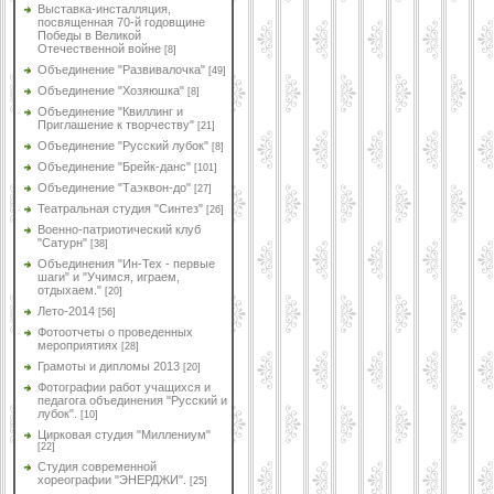
Выставка-инсталляция,
посвященная 70-й годовщине
Победы в Великой
Отечественной войне
[8]
Объединение "Развивалочка"
[49]
Объединение "Хозяюшка"
[8]
Объединение "Квиллинг и
Приглашение к творчеству"
[21]
Объединение "Русский лубок"
[8]
Объединение "Брейк-данс"
[101]
Объединение "Таэквон-до"
[27]
Театральная студия "Синтез"
[26]
Военно-патриотический клуб
"Сатурн"
[38]
Объединения "Ин-Тех - первые
шаги" и "Учимся, играем,
отдыхаем."
[20]
Лето-2014
[56]
Фотоотчеты о проведенных
мероприятиях
[28]
Грамоты и дипломы 2013
[20]
Фотографии работ учащихся и
педагога объединения "Русский и
лубок".
[10]
Цирковая студия "Миллениум"
[22]
Студия современной
хореографии "ЭНЕРДЖИ".
[25]