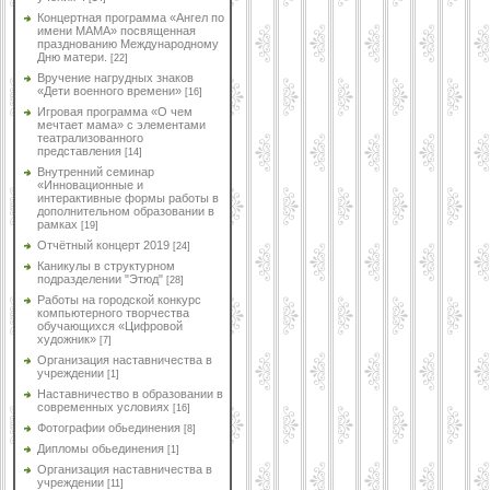
Концертная программа «Ангел по
имени МАМА» посвященная
празднованию Международному
Дню матери.
[22]
Вручение нагрудных знаков
«Дети военного времени»
[16]
Игровая программа «О чем
мечтает мама» с элементами
театрализованного
представления
[14]
Внутренний семинар
«Инновационные и
интерактивные формы работы в
дополнительном образовании в
рамках
[19]
Отчётный концерт 2019
[24]
Каникулы в структурном
подразделении "Этюд"
[28]
Работы на городской конкурс
компьютерного творчества
обучающихся «Цифровой
художник»
[7]
Организация наставничества в
учреждении
[1]
Наставничество в образовании в
современных условиях
[16]
Фотографии обьединения
[8]
Дипломы обьединения
[1]
Организация наставничества в
учреждении
[11]