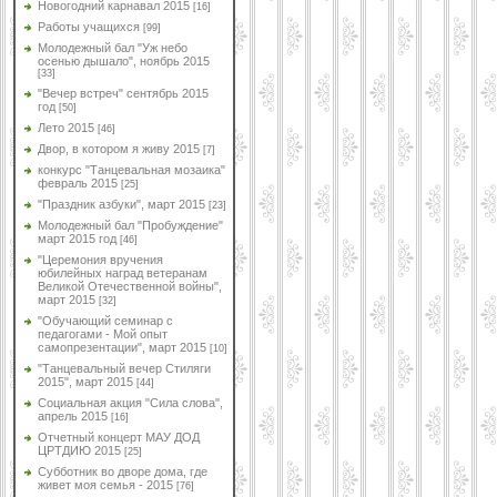
Новогодний карнавал 2015
[16]
Работы учащихся
[99]
Молодежный бал "Уж небо
осенью дышало", ноябрь 2015
[33]
"Вечер встреч" сентябрь 2015
год
[50]
Лето 2015
[46]
Двор, в котором я живу 2015
[7]
конкурс "Танцевальная мозаика"
февраль 2015
[25]
"Праздник азбуки", март 2015
[23]
Молодежный бал "Пробуждение"
март 2015 год
[46]
"Церемония вручения
юбилейных наград ветеранам
Великой Отечественной войны",
март 2015
[32]
"Обучающий семинар с
педагогами - Мой опыт
самопрезентации", март 2015
[10]
"Танцевальный вечер Стиляги
2015", март 2015
[44]
Социальная акция "Сила слова",
апрель 2015
[16]
Отчетный концерт МАУ ДОД
ЦРТДИЮ 2015
[25]
Субботник во дворе дома, где
живет моя семья - 2015
[76]