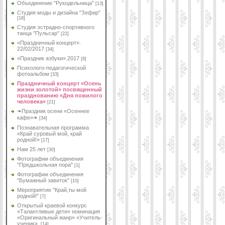
Объединение "Рукодельница"
[13]
Студия моды и дизайна "Зефир"
[18]
Студия эстрадно-спортивного
танца "Пульсар"
[22]
«Праздничный концерт».
22/02/2017
[34]
«Праздник азбуки».2017
[8]
Психолого-педагогической
фотоальбом
[33]
Праздничный концерт «Осень
жизни золотой» посвященный
празднованию «Дня пожилого
человека»
[21]
❧Праздник осени «Осеннее
кафе»❧
[34]
Познавательная программа
«Край суровый мой, край
родной!»
[17]
Нам 25 лет
[30]
Фотографии объединения
"Предшкольная пора"
[1]
Фотографии объединения
"Бумажный завиток"
[10]
Мероприятие "Край,ты мой
родной!"
[7]
Открытый краевой конкурс
«Талантливые дети» номинация
«Оригинальный жанр» «Учитель-
ученик».
[14]