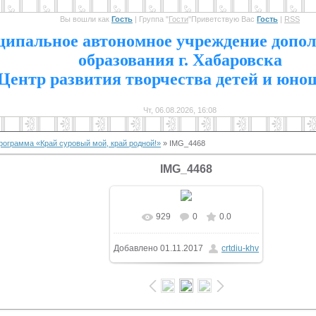
Вы вошли как
Гость
|
Группа
"
Гости
"
Приветствую Вас
Гость
|
RSS
1
ипальное автономное учреждение допол
образования г. Хабаровска
Центр развития творчества детей и юно
Чт, 06.08.2026, 16:08
рограмма «Край суровый мой, край родной!»
» IMG_4468
IMG_4468
929
0
0.0
В реальном размере
Добавлено
01.11.2017
crtdiu-khv
1600x1200
/ 366.2Kb