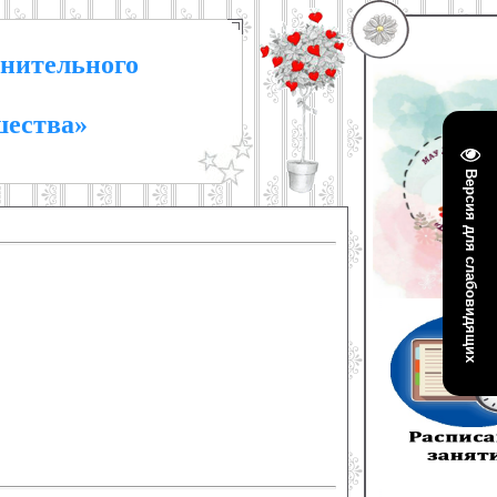
нительного
шества»
Версия для слабовидящих