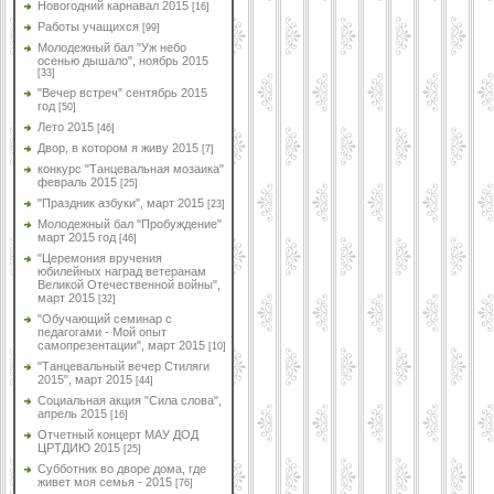
Новогодний карнавал 2015
[16]
Работы учащихся
[99]
Молодежный бал "Уж небо
осенью дышало", ноябрь 2015
[33]
"Вечер встреч" сентябрь 2015
год
[50]
Лето 2015
[46]
Двор, в котором я живу 2015
[7]
конкурс "Танцевальная мозаика"
февраль 2015
[25]
"Праздник азбуки", март 2015
[23]
Молодежный бал "Пробуждение"
март 2015 год
[46]
"Церемония вручения
юбилейных наград ветеранам
Великой Отечественной войны",
март 2015
[32]
"Обучающий семинар с
педагогами - Мой опыт
самопрезентации", март 2015
[10]
"Танцевальный вечер Стиляги
2015", март 2015
[44]
Социальная акция "Сила слова",
апрель 2015
[16]
Отчетный концерт МАУ ДОД
ЦРТДИЮ 2015
[25]
Субботник во дворе дома, где
живет моя семья - 2015
[76]