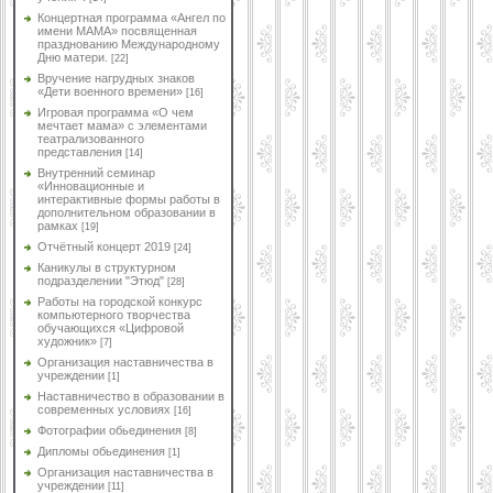
Концертная программа «Ангел по
имени МАМА» посвященная
празднованию Международному
Дню матери.
[22]
Вручение нагрудных знаков
«Дети военного времени»
[16]
Игровая программа «О чем
мечтает мама» с элементами
театрализованного
представления
[14]
Внутренний семинар
«Инновационные и
интерактивные формы работы в
дополнительном образовании в
рамках
[19]
Отчётный концерт 2019
[24]
Каникулы в структурном
подразделении "Этюд"
[28]
Работы на городской конкурс
компьютерного творчества
обучающихся «Цифровой
художник»
[7]
Организация наставничества в
учреждении
[1]
Наставничество в образовании в
современных условиях
[16]
Фотографии обьединения
[8]
Дипломы обьединения
[1]
Организация наставничества в
учреждении
[11]