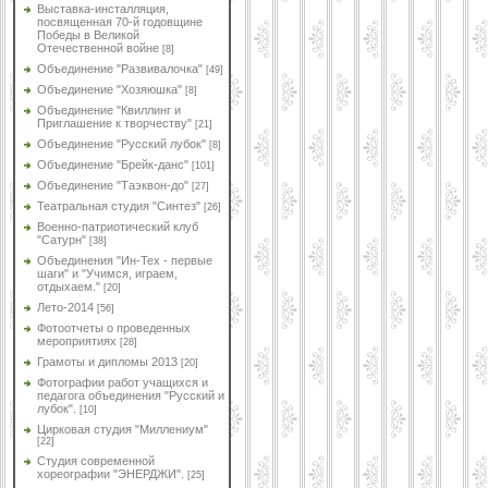
Выставка-инсталляция,
посвященная 70-й годовщине
Победы в Великой
Отечественной войне
[8]
Объединение "Развивалочка"
[49]
Объединение "Хозяюшка"
[8]
Объединение "Квиллинг и
Приглашение к творчеству"
[21]
Объединение "Русский лубок"
[8]
Объединение "Брейк-данс"
[101]
Объединение "Таэквон-до"
[27]
Театральная студия "Синтез"
[26]
Военно-патриотический клуб
"Сатурн"
[38]
Объединения "Ин-Тех - первые
шаги" и "Учимся, играем,
отдыхаем."
[20]
Лето-2014
[56]
Фотоотчеты о проведенных
мероприятиях
[28]
Грамоты и дипломы 2013
[20]
Фотографии работ учащихся и
педагога объединения "Русский и
лубок".
[10]
Цирковая студия "Миллениум"
[22]
Студия современной
хореографии "ЭНЕРДЖИ".
[25]