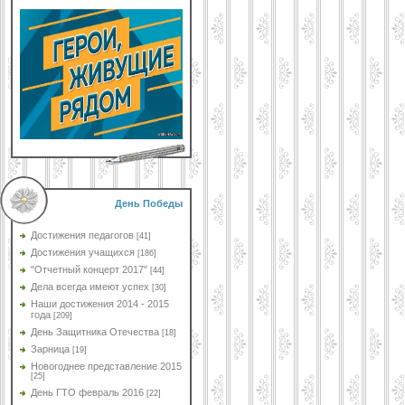
День Победы
Достижения педагогов
[41]
Достижения учащихся
[186]
"Отчетный концерт 2017"
[44]
Дела всегда имеют успех
[30]
Наши достижения 2014 - 2015
года
[209]
День Защитника Отечества
[18]
Зарница
[19]
Новогоднее представление 2015
[25]
День ГТО февраль 2016
[22]