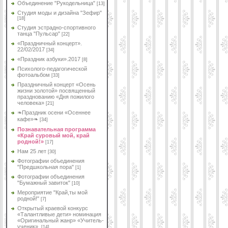
Объединение "Рукодельница"
[13]
Студия моды и дизайна "Зефир"
[18]
Студия эстрадно-спортивного
танца "Пульсар"
[22]
«Праздничный концерт».
22/02/2017
[34]
«Праздник азбуки».2017
[8]
Психолого-педагогической
фотоальбом
[33]
Праздничный концерт «Осень
жизни золотой» посвященный
празднованию «Дня пожилого
человека»
[21]
❧Праздник осени «Осеннее
кафе»❧
[34]
Познавательная программа
«Край суровый мой, край
родной!»
[17]
Нам 25 лет
[30]
Фотографии объединения
"Предшкольная пора"
[1]
Фотографии объединения
"Бумажный завиток"
[10]
Мероприятие "Край,ты мой
родной!"
[7]
Открытый краевой конкурс
«Талантливые дети» номинация
«Оригинальный жанр» «Учитель-
ученик».
[14]