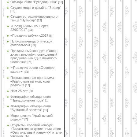
Объединение "Рукодельница"
[13]
Студия моды и дизайна "Зефир"
[18]
Студия эстрадно-спортивного
танца "Пульсар"
[22]
«Праздничный концерт».
22/02/2017
[34]
«Праздник азбуки».2017
[8]
Психолого-педагогической
фотоальбом
[33]
Праздничный концерт «Осень
жизни золотой» посвященный
празднованию «Дня пожилого
человека»
[21]
❧Праздник осени «Осеннее
кафе»❧
[34]
Познавательная программа
«Край суровый мой, край
родной!»
[17]
Нам 25 лет
[30]
Фотографии объединения
"Предшкольная пора"
[1]
Фотографии объединения
"Бумажный завиток"
[10]
Мероприятие "Край,ты мой
родной!"
[7]
Открытый краевой конкурс
«Талантливые дети» номинация
«Оригинальный жанр» «Учитель-
ученик».
[14]