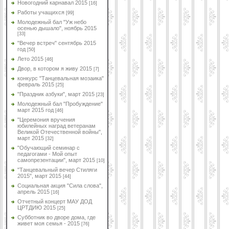
Новогодний карнавал 2015
[16]
Работы учащихся
[99]
Молодежный бал "Уж небо
осенью дышало", ноябрь 2015
[33]
"Вечер встреч" сентябрь 2015
год
[50]
Лето 2015
[46]
Двор, в котором я живу 2015
[7]
конкурс "Танцевальная мозаика"
февраль 2015
[25]
"Праздник азбуки", март 2015
[23]
Молодежный бал "Пробуждение"
март 2015 год
[46]
"Церемония вручения
юбилейных наград ветеранам
Великой Отечественной войны",
март 2015
[32]
"Обучающий семинар с
педагогами - Мой опыт
самопрезентации", март 2015
[10]
"Танцевальный вечер Стиляги
2015", март 2015
[44]
Социальная акция "Сила слова",
апрель 2015
[16]
Отчетный концерт МАУ ДОД
ЦРТДИЮ 2015
[25]
Субботник во дворе дома, где
живет моя семья - 2015
[76]