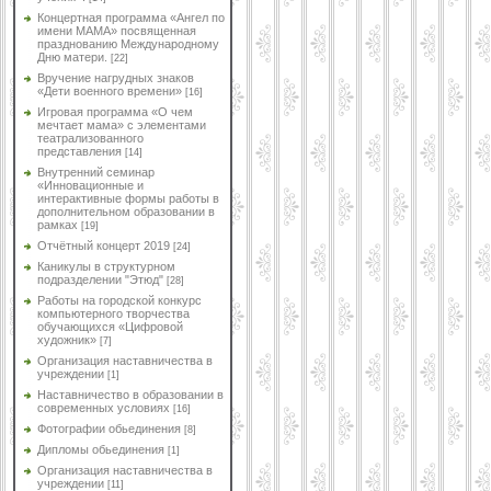
Концертная программа «Ангел по
имени МАМА» посвященная
празднованию Международному
Дню матери.
[22]
Вручение нагрудных знаков
«Дети военного времени»
[16]
Игровая программа «О чем
мечтает мама» с элементами
театрализованного
представления
[14]
Внутренний семинар
«Инновационные и
интерактивные формы работы в
дополнительном образовании в
рамках
[19]
Отчётный концерт 2019
[24]
Каникулы в структурном
подразделении "Этюд"
[28]
Работы на городской конкурс
компьютерного творчества
обучающихся «Цифровой
художник»
[7]
Организация наставничества в
учреждении
[1]
Наставничество в образовании в
современных условиях
[16]
Фотографии обьединения
[8]
Дипломы обьединения
[1]
Организация наставничества в
учреждении
[11]