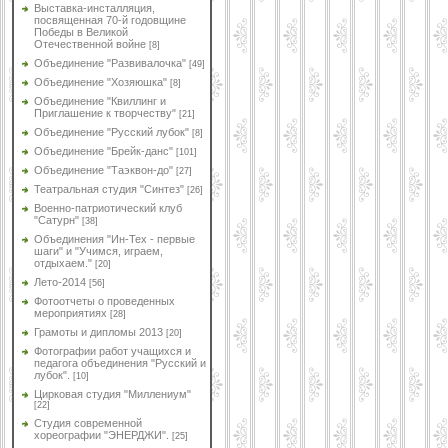
Выставка-инсталляция,
посвященная 70-й годовщине
Победы в Великой
Отечественной войне
[8]
Объединение "Развивалочка"
[49]
Объединение "Хозяюшка"
[8]
Объединение "Квиллинг и
Приглашение к творчеству"
[21]
Объединение "Русский лубок"
[8]
Объединение "Брейк-данс"
[101]
Объединение "Таэквон-до"
[27]
Театральная студия "Синтез"
[26]
Военно-патриотический клуб
"Сатурн"
[38]
Объединения "Ин-Тех - первые
шаги" и "Учимся, играем,
отдыхаем."
[20]
Лето-2014
[56]
Фотоотчеты о проведенных
мероприятиях
[28]
Грамоты и дипломы 2013
[20]
Фотографии работ учащихся и
педагога объединения "Русский и
лубок".
[10]
Цирковая студия "Миллениум"
[22]
Студия современной
хореографии "ЭНЕРДЖИ".
[25]