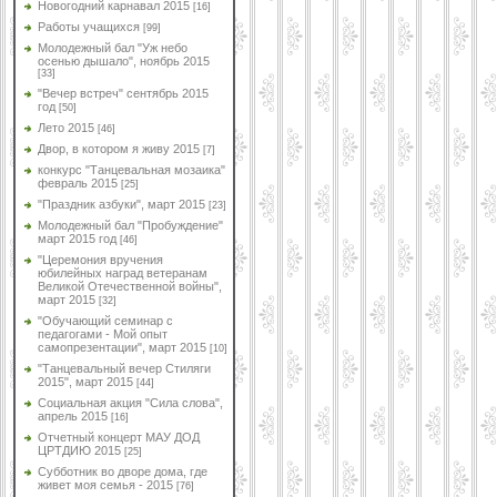
Новогодний карнавал 2015
[16]
Работы учащихся
[99]
Молодежный бал "Уж небо
осенью дышало", ноябрь 2015
[33]
"Вечер встреч" сентябрь 2015
год
[50]
Лето 2015
[46]
Двор, в котором я живу 2015
[7]
конкурс "Танцевальная мозаика"
февраль 2015
[25]
"Праздник азбуки", март 2015
[23]
Молодежный бал "Пробуждение"
март 2015 год
[46]
"Церемония вручения
юбилейных наград ветеранам
Великой Отечественной войны",
март 2015
[32]
"Обучающий семинар с
педагогами - Мой опыт
самопрезентации", март 2015
[10]
"Танцевальный вечер Стиляги
2015", март 2015
[44]
Социальная акция "Сила слова",
апрель 2015
[16]
Отчетный концерт МАУ ДОД
ЦРТДИЮ 2015
[25]
Субботник во дворе дома, где
живет моя семья - 2015
[76]