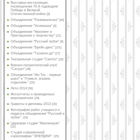
Выставка-инсталляция,
посвященная 70-й годовщине
Победы в Великой
Отечественной войне
[8]
Объединение "Развивалочка"
[49]
Объединение "Хозяюшка"
[8]
Объединение "Квиллинг и
Приглашение к творчеству"
[21]
Объединение "Русский лубок"
[8]
Объединение "Брейк-данс"
[101]
Объединение "Таэквон-до"
[27]
Театральная студия "Синтез"
[26]
Военно-патриотический клуб
"Сатурн"
[38]
Объединения "Ин-Тех - первые
шаги" и "Учимся, играем,
отдыхаем."
[20]
Лето-2014
[56]
Фотоотчеты о проведенных
мероприятиях
[28]
Грамоты и дипломы 2013
[20]
Фотографии работ учащихся и
педагога объединения "Русский и
лубок".
[10]
Цирковая студия "Миллениум"
[22]
Студия современной
хореографии "ЭНЕРДЖИ".
[25]