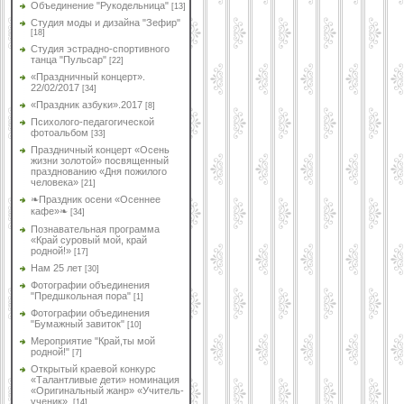
Объединение "Рукодельница"
[13]
Студия моды и дизайна "Зефир"
[18]
Студия эстрадно-спортивного
танца "Пульсар"
[22]
«Праздничный концерт».
22/02/2017
[34]
«Праздник азбуки».2017
[8]
Психолого-педагогической
фотоальбом
[33]
Праздничный концерт «Осень
жизни золотой» посвященный
празднованию «Дня пожилого
человека»
[21]
❧Праздник осени «Осеннее
кафе»❧
[34]
Познавательная программа
«Край суровый мой, край
родной!»
[17]
Нам 25 лет
[30]
Фотографии объединения
"Предшкольная пора"
[1]
Фотографии объединения
"Бумажный завиток"
[10]
Мероприятие "Край,ты мой
родной!"
[7]
Открытый краевой конкурс
«Талантливые дети» номинация
«Оригинальный жанр» «Учитель-
ученик».
[14]