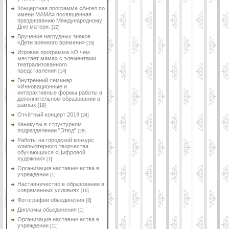
Концертная программа «Ангел по
имени МАМА» посвященная
празднованию Международному
Дню матери.
[22]
Вручение нагрудных знаков
«Дети военного времени»
[16]
Игровая программа «О чем
мечтает мама» с элементами
театрализованного
представления
[14]
Внутренний семинар
«Инновационные и
интерактивные формы работы в
дополнительном образовании в
рамках
[19]
Отчётный концерт 2019
[24]
Каникулы в структурном
подразделении "Этюд"
[28]
Работы на городской конкурс
компьютерного творчества
обучающихся «Цифровой
художник»
[7]
Организация наставничества в
учреждении
[1]
Наставничество в образовании в
современных условиях
[16]
Фотографии обьединения
[8]
Дипломы обьединения
[1]
Организация наставничества в
учреждении
[11]