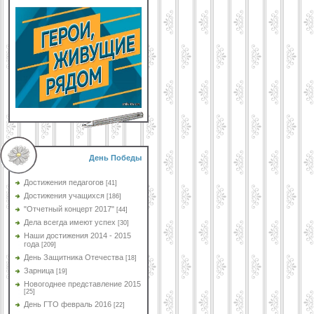
День Победы
Достижения педагогов
[41]
Достижения учащихся
[186]
"Отчетный концерт 2017"
[44]
Дела всегда имеют успех
[30]
Наши достижения 2014 - 2015
года
[209]
День Защитника Отечества
[18]
Зарница
[19]
Новогоднее представление 2015
[25]
День ГТО февраль 2016
[22]