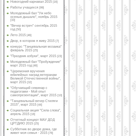
Новогодний карнавал 2015
[16]
Работы учащихся
[99]
Молодежный бал "Уж небо
осенью дышало", ноябрь 2015
[33]
"Вечер встреч" сентябрь 2015
год
[50]
Лето 2015
[46]
Двор, в котором я живу 2015
[7]
конкурс "Танцевальная мозаика"
февраль 2015
[25]
"Праздник азбуки", март 2015
[23]
Молодежный бал "Пробуждение"
март 2015 год
[46]
"Церемония вручения
юбилейных наград ветеранам
Великой Отечественной войны",
март 2015
[32]
"Обучающий семинар с
педагогами - Мой опыт
самопрезентации", март 2015
[10]
"Танцевальный вечер Стиляги
2015", март 2015
[44]
Социальная акция "Сила слова",
апрель 2015
[16]
Отчетный концерт МАУ ДОД
ЦРТДИЮ 2015
[25]
Субботник во дворе дома, где
живет моя семья - 2015
[76]