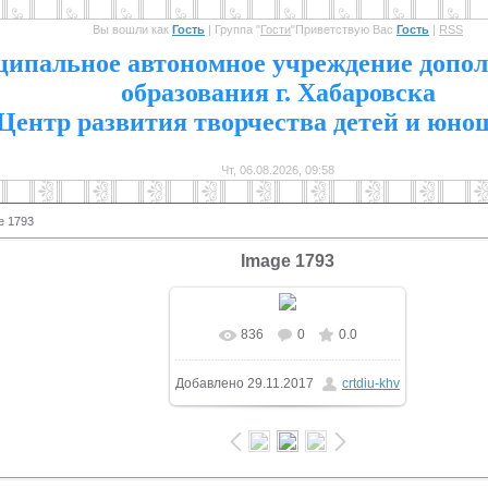
Вы вошли как
Гость
|
Группа
"
Гости
"
Приветствую Вас
Гость
|
RSS
1
ипальное автономное учреждение допол
образования г. Хабаровска
Центр развития творчества детей и юно
Чт, 06.08.2026, 09:58
e 1793
Image 1793
836
0
0.0
В реальном размере
Добавлено
29.11.2017
crtdiu-khv
1600x1065
/ 304.5Kb