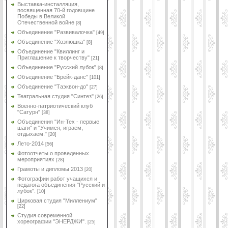
Выставка-инсталляция,
посвященная 70-й годовщине
Победы в Великой
Отечественной войне
[8]
Объединение "Развивалочка"
[49]
Объединение "Хозяюшка"
[8]
Объединение "Квиллинг и
Приглашение к творчеству"
[21]
Объединение "Русский лубок"
[8]
Объединение "Брейк-данс"
[101]
Объединение "Таэквон-до"
[27]
Театральная студия "Синтез"
[26]
Военно-патриотический клуб
"Сатурн"
[38]
Объединения "Ин-Тех - первые
шаги" и "Учимся, играем,
отдыхаем."
[20]
Лето-2014
[56]
Фотоотчеты о проведенных
мероприятиях
[28]
Грамоты и дипломы 2013
[20]
Фотографии работ учащихся и
педагога объединения "Русский и
лубок".
[10]
Цирковая студия "Миллениум"
[22]
Студия современной
хореографии "ЭНЕРДЖИ".
[25]