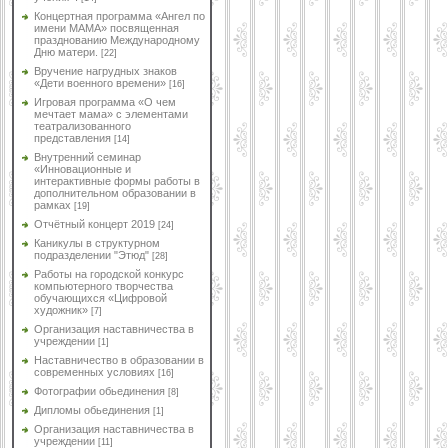
Концертная программа «Ангел по
имени МАМА» посвященная
празднованию Международному
Дню матери.
[22]
Вручение нагрудных знаков
«Дети военного времени»
[16]
Игровая программа «О чем
мечтает мама» с элементами
театрализованного
представления
[14]
Внутренний семинар
«Инновационные и
интерактивные формы работы в
дополнительном образовании в
рамках
[19]
Отчётный концерт 2019
[24]
Каникулы в структурном
подразделении "Этюд"
[28]
Работы на городской конкурс
компьютерного творчества
обучающихся «Цифровой
художник»
[7]
Организация наставничества в
учреждении
[1]
Наставничество в образовании в
современных условиях
[16]
Фотографии обьединения
[8]
Дипломы обьединения
[1]
Организация наставничества в
учреждении
[11]