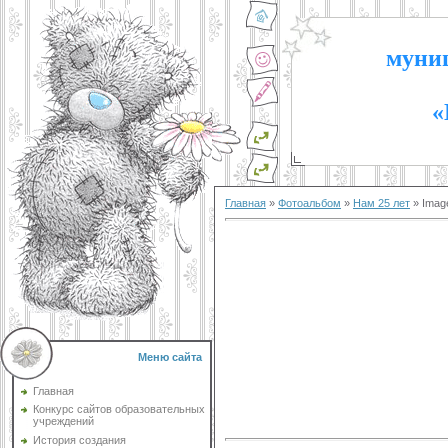
муниц
«
Главная
»
Фотоальбом
»
Нам 25 лет
» Imag
Меню сайта
Главная
Конкурс сайтов образовательных
учреждений
История создания