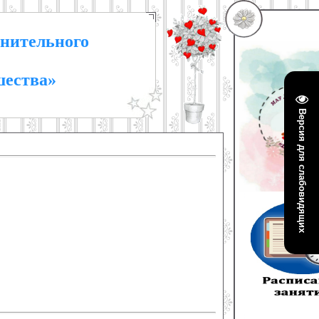
нительного
шества»
Версия для слабовидящих