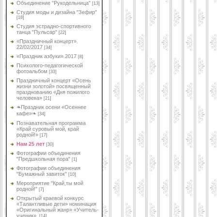
Объединение "Рукодельница"
[13]
Студия моды и дизайна "Зефир"
[18]
Студия эстрадно-спортивного
танца "Пульсар"
[22]
«Праздничный концерт».
22/02/2017
[34]
«Праздник азбуки».2017
[8]
Психолого-педагогической
фотоальбом
[33]
Праздничный концерт «Осень
жизни золотой» посвященный
празднованию «Дня пожилого
человека»
[21]
❧Праздник осени «Осеннее
кафе»❧
[34]
Познавательная программа
«Край суровый мой, край
родной!»
[17]
Нам 25 лет
[30]
Фотографии объединения
"Предшкольная пора"
[1]
Фотографии объединения
"Бумажный завиток"
[10]
Мероприятие "Край,ты мой
родной!"
[7]
Открытый краевой конкурс
«Талантливые дети» номинация
«Оригинальный жанр» «Учитель-
ученик».
[14]