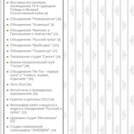
Выставка-инсталляция,
посвященная 70-й годовщине
Победы в Великой
Отечественной войне
[8]
Объединение "Развивалочка"
[49]
Объединение "Хозяюшка"
[8]
Объединение "Квиллинг и
Приглашение к творчеству"
[21]
Объединение "Русский лубок"
[8]
Объединение "Брейк-данс"
[101]
Объединение "Таэквон-до"
[27]
Театральная студия "Синтез"
[26]
Военно-патриотический клуб
"Сатурн"
[38]
Объединения "Ин-Тех - первые
шаги" и "Учимся, играем,
отдыхаем."
[20]
Лето-2014
[56]
Фотоотчеты о проведенных
мероприятиях
[28]
Грамоты и дипломы 2013
[20]
Фотографии работ учащихся и
педагога объединения "Русский и
лубок".
[10]
Цирковая студия "Миллениум"
[22]
Студия современной
хореографии "ЭНЕРДЖИ".
[25]