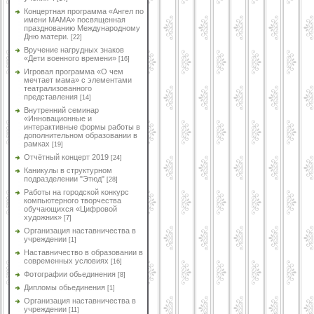
Концертная программа «Ангел по
имени МАМА» посвященная
празднованию Международному
Дню матери.
[22]
Вручение нагрудных знаков
«Дети военного времени»
[16]
Игровая программа «О чем
мечтает мама» с элементами
театрализованного
представления
[14]
Внутренний семинар
«Инновационные и
интерактивные формы работы в
дополнительном образовании в
рамках
[19]
Отчётный концерт 2019
[24]
Каникулы в структурном
подразделении "Этюд"
[28]
Работы на городской конкурс
компьютерного творчества
обучающихся «Цифровой
художник»
[7]
Организация наставничества в
учреждении
[1]
Наставничество в образовании в
современных условиях
[16]
Фотографии обьединения
[8]
Дипломы обьединения
[1]
Организация наставничества в
учреждении
[11]