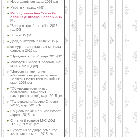
Новогодний карнавал 2015
[16]
Работы учащихся
[99]
Молодежный бал "Уж небо
осенью дышало", ноябрь 2015
[33]
"Вечер встреч" сентябрь 2015
год
[50]
Лето 2015
[46]
Двор, в котором я живу 2015
[7]
конкурс "Танцевальная мозаика"
февраль 2015
[25]
"Праздник азбуки", март 2015
[23]
Молодежный бал "Пробуждение"
март 2015 год
[46]
"Церемония вручения
юбилейных наград ветеранам
Великой Отечественной войны",
март 2015
[32]
"Обучающий семинар с
педагогами - Мой опыт
самопрезентации", март 2015
[10]
"Танцевальный вечер Стиляги
2015", март 2015
[44]
Социальная акция "Сила слова",
апрель 2015
[16]
Отчетный концерт МАУ ДОД
ЦРТДИЮ 2015
[25]
Субботник во дворе дома, где
живет моя семья - 2015
[76]