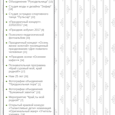
Объединение "Рукодельница"
[13]
Студия моды и дизайна "Зефир"
[18]
Студия эстрадно-спортивного
танца "Пульсар"
[22]
«Праздничный концерт».
22/02/2017
[34]
«Праздник азбуки».2017
[8]
Психолого-педагогической
фотоальбом
[33]
Праздничный концерт «Осень
жизни золотой» посвященный
празднованию «Дня пожилого
человека»
[21]
❧Праздник осени «Осеннее
кафе»❧
[34]
Познавательная программа
«Край суровый мой, край
родной!»
[17]
Нам 25 лет
[30]
Фотографии объединения
"Предшкольная пора"
[1]
Фотографии объединения
"Бумажный завиток"
[10]
Мероприятие "Край,ты мой
родной!"
[7]
Открытый краевой конкурс
«Талантливые дети» номинация
«Оригинальный жанр» «Учитель-
ученик».
[14]