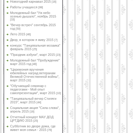
Новогодний карнавал 2015
[16]
Работы учащихся
[99]
Молодежный бал "Уж небо
осенью дышало", ноябрь 2015
[33]
"Вечер встреч" сентябрь 2015
год
[50]
Лето 2015
[46]
Двор, в котором я живу 2015
[7]
конкурс "Танцевальная мозаика"
февраль 2015
[25]
"Праздник азбуки", март 2015
[23]
Молодежный бал "Пробуждение"
март 2015 год
[46]
"Церемония вручения
юбилейных наград ветеранам
Великой Отечественной войны",
март 2015
[32]
"Обучающий семинар с
педагогами - Мой опыт
самопрезентации", март 2015
[10]
"Танцевальный вечер Стиляги
2015", март 2015
[44]
Социальная акция "Сила слова",
апрель 2015
[16]
Отчетный концерт МАУ ДОД
ЦРТДИЮ 2015
[25]
Субботник во дворе дома, где
живет моя семья - 2015
[76]