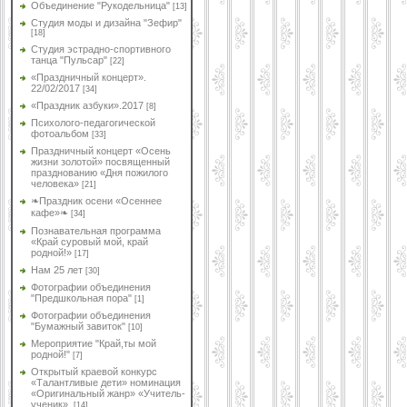
Объединение "Рукодельница"
[13]
Студия моды и дизайна "Зефир"
[18]
Студия эстрадно-спортивного
танца "Пульсар"
[22]
«Праздничный концерт».
22/02/2017
[34]
«Праздник азбуки».2017
[8]
Психолого-педагогической
фотоальбом
[33]
Праздничный концерт «Осень
жизни золотой» посвященный
празднованию «Дня пожилого
человека»
[21]
❧Праздник осени «Осеннее
кафе»❧
[34]
Познавательная программа
«Край суровый мой, край
родной!»
[17]
Нам 25 лет
[30]
Фотографии объединения
"Предшкольная пора"
[1]
Фотографии объединения
"Бумажный завиток"
[10]
Мероприятие "Край,ты мой
родной!"
[7]
Открытый краевой конкурс
«Талантливые дети» номинация
«Оригинальный жанр» «Учитель-
ученик».
[14]