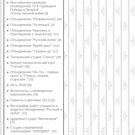
Выставка-инсталляция,
посвященная 70-й годовщине
Победы в Великой
Отечественной войне
[8]
Объединение "Развивалочка"
[49]
Объединение "Хозяюшка"
[8]
Объединение "Квиллинг и
Приглашение к творчеству"
[21]
Объединение "Русский лубок"
[8]
Объединение "Брейк-данс"
[101]
Объединение "Таэквон-до"
[27]
Театральная студия "Синтез"
[26]
Военно-патриотический клуб
"Сатурн"
[38]
Объединения "Ин-Тех - первые
шаги" и "Учимся, играем,
отдыхаем."
[20]
Лето-2014
[56]
Фотоотчеты о проведенных
мероприятиях
[28]
Грамоты и дипломы 2013
[20]
Фотографии работ учащихся и
педагога объединения "Русский и
лубок".
[10]
Цирковая студия "Миллениум"
[22]
Студия современной
хореографии "ЭНЕРДЖИ".
[25]