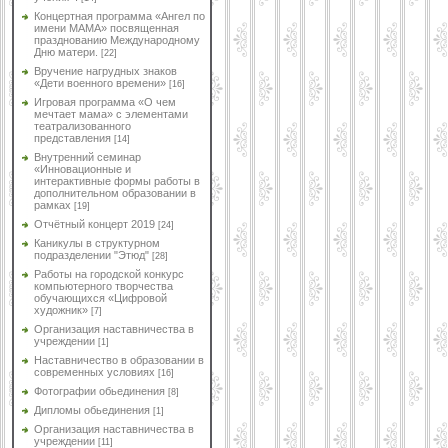
Концертная программа «Ангел по
имени МАМА» посвященная
празднованию Международному
Дню матери.
[22]
Вручение нагрудных знаков
«Дети военного времени»
[16]
Игровая программа «О чем
мечтает мама» с элементами
театрализованного
представления
[14]
Внутренний семинар
«Инновационные и
интерактивные формы работы в
дополнительном образовании в
рамках
[19]
Отчётный концерт 2019
[24]
Каникулы в структурном
подразделении "Этюд"
[28]
Работы на городской конкурс
компьютерного творчества
обучающихся «Цифровой
художник»
[7]
Организация наставничества в
учреждении
[1]
Наставничество в образовании в
современных условиях
[16]
Фотографии обьединения
[8]
Дипломы обьединения
[1]
Организация наставничества в
учреждении
[11]