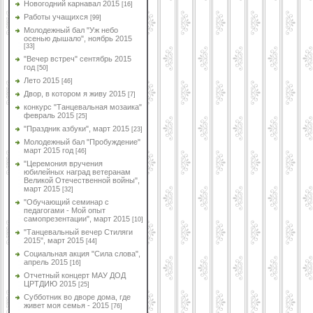
Новогодний карнавал 2015
[16]
Работы учащихся
[99]
Молодежный бал "Уж небо
осенью дышало", ноябрь 2015
[33]
"Вечер встреч" сентябрь 2015
год
[50]
Лето 2015
[46]
Двор, в котором я живу 2015
[7]
конкурс "Танцевальная мозаика"
февраль 2015
[25]
"Праздник азбуки", март 2015
[23]
Молодежный бал "Пробуждение"
март 2015 год
[46]
"Церемония вручения
юбилейных наград ветеранам
Великой Отечественной войны",
март 2015
[32]
"Обучающий семинар с
педагогами - Мой опыт
самопрезентации", март 2015
[10]
"Танцевальный вечер Стиляги
2015", март 2015
[44]
Социальная акция "Сила слова",
апрель 2015
[16]
Отчетный концерт МАУ ДОД
ЦРТДИЮ 2015
[25]
Субботник во дворе дома, где
живет моя семья - 2015
[76]