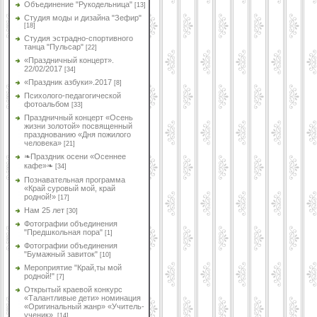
Объединение "Рукодельница"
[13]
Студия моды и дизайна "Зефир"
[18]
Студия эстрадно-спортивного
танца "Пульсар"
[22]
«Праздничный концерт».
22/02/2017
[34]
«Праздник азбуки».2017
[8]
Психолого-педагогической
фотоальбом
[33]
Праздничный концерт «Осень
жизни золотой» посвященный
празднованию «Дня пожилого
человека»
[21]
❧Праздник осени «Осеннее
кафе»❧
[34]
Познавательная программа
«Край суровый мой, край
родной!»
[17]
Нам 25 лет
[30]
Фотографии объединения
"Предшкольная пора"
[1]
Фотографии объединения
"Бумажный завиток"
[10]
Мероприятие "Край,ты мой
родной!"
[7]
Открытый краевой конкурс
«Талантливые дети» номинация
«Оригинальный жанр» «Учитель-
ученик».
[14]