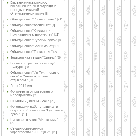
Выставка-инсталляция,
посвященная 70-й годовщине
Победы в Великой
Отечественной войне
[8]
Объединение "Развивалочка"
[49]
Объединение "Хозяюшка"
[8]
Объединение "Квиллинг и
Приглашение к творчеству"
[21]
Объединение "Русский лубок"
[8]
Объединение "Брейк-данс"
[101]
Объединение "Таэквон-до"
[27]
Театральная студия "Синтез"
[26]
Военно-патриотический клуб
"Сатурн"
[38]
Объединения "Ин-Тех - первые
шаги" и "Учимся, играем,
отдыхаем."
[20]
Лето-2014
[56]
Фотоотчеты о проведенных
мероприятиях
[28]
Грамоты и дипломы 2013
[20]
Фотографии работ учащихся и
педагога объединения "Русский и
лубок".
[10]
Цирковая студия "Миллениум"
[22]
Студия современной
хореографии "ЭНЕРДЖИ".
[25]