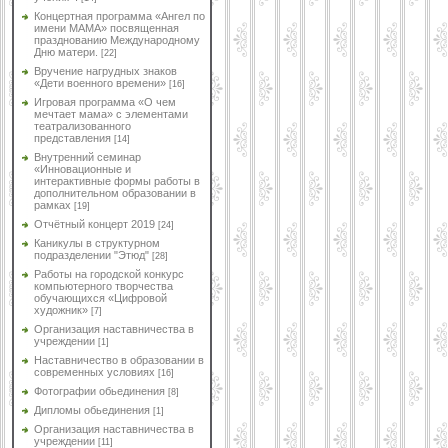
Концертная программа «Ангел по
имени МАМА» посвященная
празднованию Международному
Дню матери.
[22]
Вручение нагрудных знаков
«Дети военного времени»
[16]
Игровая программа «О чем
мечтает мама» с элементами
театрализованного
представления
[14]
Внутренний семинар
«Инновационные и
интерактивные формы работы в
дополнительном образовании в
рамках
[19]
Отчётный концерт 2019
[24]
Каникулы в структурном
подразделении "Этюд"
[28]
Работы на городской конкурс
компьютерного творчества
обучающихся «Цифровой
художник»
[7]
Организация наставничества в
учреждении
[1]
Наставничество в образовании в
современных условиях
[16]
Фотографии обьединения
[8]
Дипломы обьединения
[1]
Организация наставничества в
учреждении
[11]