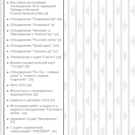
Выставка-инсталляция,
посвященная 70-й годовщине
Победы в Великой
Отечественной войне
[8]
Объединение "Развивалочка"
[49]
Объединение "Хозяюшка"
[8]
Объединение "Квиллинг и
Приглашение к творчеству"
[21]
Объединение "Русский лубок"
[8]
Объединение "Брейк-данс"
[101]
Объединение "Таэквон-до"
[27]
Театральная студия "Синтез"
[26]
Военно-патриотический клуб
"Сатурн"
[38]
Объединения "Ин-Тех - первые
шаги" и "Учимся, играем,
отдыхаем."
[20]
Лето-2014
[56]
Фотоотчеты о проведенных
мероприятиях
[28]
Грамоты и дипломы 2013
[20]
Фотографии работ учащихся и
педагога объединения "Русский и
лубок".
[10]
Цирковая студия "Миллениум"
[22]
Студия современной
хореографии "ЭНЕРДЖИ".
[25]