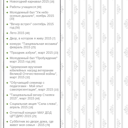
Новогодний карнавал 2015
[16]
Работы учащихся
[99]
Молодежный бал "Уж небо
осенью дышало", ноябрь 2015
[33]
"Вечер встреч" сентябрь 2015
год
[50]
Лето 2015
[46]
Двор, в котором я живу 2015
[7]
конкурс "Танцевальная мозаика"
февраль 2015
[25]
"Праздник азбуки", март 2015
[23]
Молодежный бал "Пробуждение"
март 2015 год
[46]
"Церемония вручения
юбилейных наград ветеранам
Великой Отечественной войны",
март 2015
[32]
"Обучающий семинар с
педагогами - Мой опыт
самопрезентации", март 2015
[10]
"Танцевальный вечер Стиляги
2015", март 2015
[44]
Социальная акция "Сила слова",
апрель 2015
[16]
Отчетный концерт МАУ ДОД
ЦРТДИЮ 2015
[25]
Субботник во дворе дома, где
живет моя семья - 2015
[76]