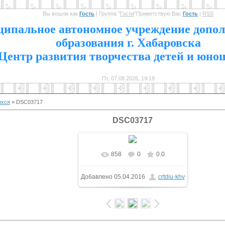
Вы вошли как
Гость
|
Группа
"
Гости
"
Приветствую Вас
Гость
|
RSS
1
ипальное автономное учреждение допол
образования г. Хабаровска
Центр развития творчества детей и юно
Пт, 07.08.2026, 19:19
ихся
» DSC03717
DSC03717
858
0
0.0
Добавлено
05.04.2016
crtdiu-khv