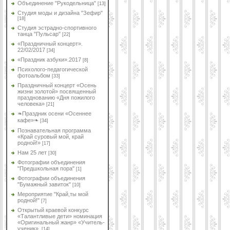
Объединение "Рукодельница"
[13]
Студия моды и дизайна "Зефир"
[18]
Студия эстрадно-спортивного
танца "Пульсар"
[22]
«Праздничный концерт».
22/02/2017
[34]
«Праздник азбуки».2017
[8]
Психолого-педагогической
фотоальбом
[33]
Праздничный концерт «Осень
жизни золотой» посвященный
празднованию «Дня пожилого
человека»
[21]
❧Праздник осени «Осеннее
кафе»❧
[34]
Познавательная программа
«Край суровый мой, край
родной!»
[17]
Нам 25 лет
[30]
Фотографии объединения
"Предшкольная пора"
[1]
Фотографии объединения
"Бумажный завиток"
[10]
Мероприятие "Край,ты мой
родной!"
[7]
Открытый краевой конкурс
«Талантливые дети» номинация
«Оригинальный жанр» «Учитель-
ученик».
[14]