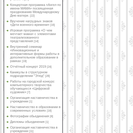
Концертная программа «Ангел по
имени МАМА» посвященная
празднованию Международному
Дню матери.
[22]
Вручение нагрудных знаков
«Дети военного времени»
[16]
Игровая программа «О чем
мечтает мама» с элементами
театрализованного
представления
[14]
Внутренний семинар
«Инновационные и
интерактивные формы работы в
дополнительном образовании в
рамках
[19]
Отчётный концерт 2019
[24]
Каникулы в структурном
подразделении "Этюд"
[28]
Работы на городской конкурс
компьютерного творчества
обучающихся «Цифровой
художник»
[7]
Организация наставничества в
учреждении
[1]
Наставничество в образовании в
современных условиях
[16]
Фотографии обьединения
[8]
Дипломы обьединения
[1]
Организация наставничества в
учреждении
[11]