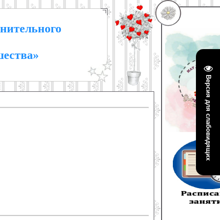
нительного
шества»
Версия для слабовидящих