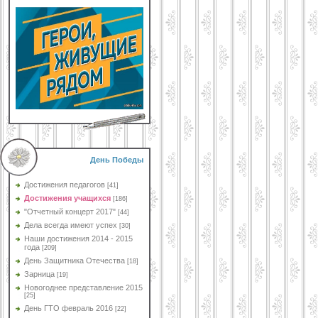
День Победы
Достижения педагогов
[41]
Достижения учащихся
[186]
"Отчетный концерт 2017"
[44]
Дела всегда имеют успех
[30]
Наши достижения 2014 - 2015
года
[209]
День Защитника Отечества
[18]
Зарница
[19]
Новогоднее представление 2015
[25]
День ГТО февраль 2016
[22]