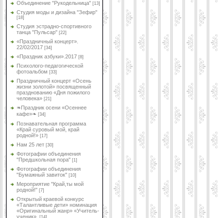
Объединение "Рукодельница"
[13]
Студия моды и дизайна "Зефир"
[18]
Студия эстрадно-спортивного
танца "Пульсар"
[22]
«Праздничный концерт».
22/02/2017
[34]
«Праздник азбуки».2017
[8]
Психолого-педагогической
фотоальбом
[33]
Праздничный концерт «Осень
жизни золотой» посвященный
празднованию «Дня пожилого
человека»
[21]
❧Праздник осени «Осеннее
кафе»❧
[34]
Познавательная программа
«Край суровый мой, край
родной!»
[17]
Нам 25 лет
[30]
Фотографии объединения
"Предшкольная пора"
[1]
Фотографии объединения
"Бумажный завиток"
[10]
Мероприятие "Край,ты мой
родной!"
[7]
Открытый краевой конкурс
«Талантливые дети» номинация
«Оригинальный жанр» «Учитель-
ученик».
[14]