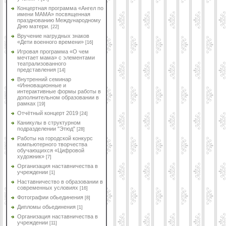
Концертная программа «Ангел по
имени МАМА» посвященная
празднованию Международному
Дню матери.
[22]
Вручение нагрудных знаков
«Дети военного времени»
[16]
Игровая программа «О чем
мечтает мама» с элементами
театрализованного
представления
[14]
Внутренний семинар
«Инновационные и
интерактивные формы работы в
дополнительном образовании в
рамках
[19]
Отчётный концерт 2019
[24]
Каникулы в структурном
подразделении "Этюд"
[28]
Работы на городской конкурс
компьютерного творчества
обучающихся «Цифровой
художник»
[7]
Организация наставничества в
учреждении
[1]
Наставничество в образовании в
современных условиях
[16]
Фотографии обьединения
[8]
Дипломы обьединения
[1]
Организация наставничества в
учреждении
[11]