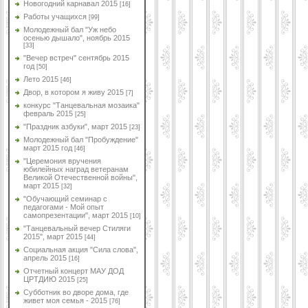
Новогодний карнавал 2015
[16]
Работы учащихся
[99]
Молодежный бал "Уж небо
осенью дышало", ноябрь 2015
[33]
"Вечер встреч" сентябрь 2015
год
[50]
Лето 2015
[46]
Двор, в котором я живу 2015
[7]
конкурс "Танцевальная мозаика"
февраль 2015
[25]
"Праздник азбуки", март 2015
[23]
Молодежный бал "Пробуждение"
март 2015 год
[46]
"Церемония вручения
юбилейных наград ветеранам
Великой Отечественной войны",
март 2015
[32]
"Обучающий семинар с
педагогами - Мой опыт
самопрезентации", март 2015
[10]
"Танцевальный вечер Стиляги
2015", март 2015
[44]
Социальная акция "Сила слова",
апрель 2015
[16]
Отчетный концерт МАУ ДОД
ЦРТДИЮ 2015
[25]
Субботник во дворе дома, где
живет моя семья - 2015
[76]