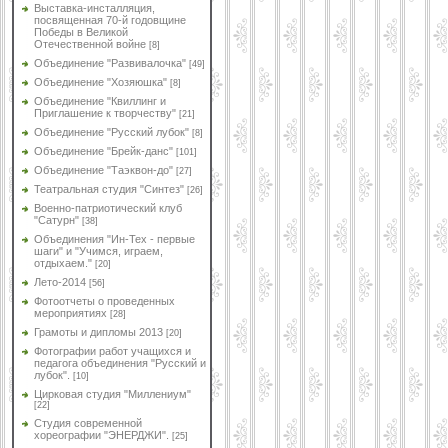
Выставка-инсталляция,
посвященная 70-й годовщине
Победы в Великой
Отечественной войне
[8]
Объединение "Развивалочка"
[49]
Объединение "Хозяюшка"
[8]
Объединение "Квиллинг и
Приглашение к творчеству"
[21]
Объединение "Русский лубок"
[8]
Объединение "Брейк-данс"
[101]
Объединение "Таэквон-до"
[27]
Театральная студия "Синтез"
[26]
Военно-патриотический клуб
"Сатурн"
[38]
Объединения "Ин-Тех - первые
шаги" и "Учимся, играем,
отдыхаем."
[20]
Лето-2014
[56]
Фотоотчеты о проведенных
мероприятиях
[28]
Грамоты и дипломы 2013
[20]
Фотографии работ учащихся и
педагога объединения "Русский и
лубок".
[10]
Цирковая студия "Миллениум"
[22]
Студия современной
хореографии "ЭНЕРДЖИ".
[25]