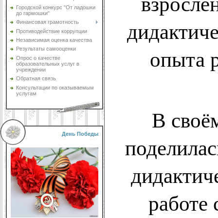
взросле
Городской конкурс "От ладошки
до гармошки"
дидактиче
Финансовая грамотность
Противодействие коррупции
Независимая оценка качества
опыта 
Результаты самооценки
Опрос о качестве
образовательных услуг в
учреждении
Обратная связь
Консультации по оказываемым
услугам
В своё
День Победы
поделилас
дидактич
работе 