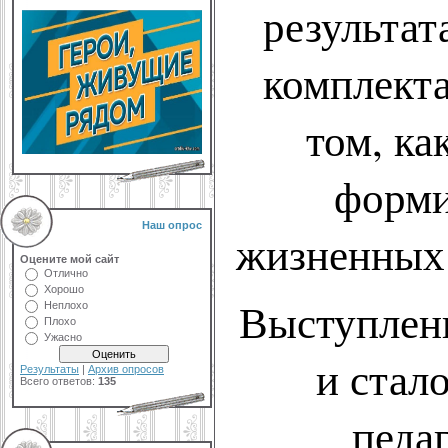
результат
комплекта
том, ка
форми
Наш опрос
жизненных 
Оцените мой сайт
Отлично
Хорошо
Выступлени
Неплохо
Плохо
Ужасно
и стал
Результаты
|
Архив опросов
Всего ответов:
135
педа