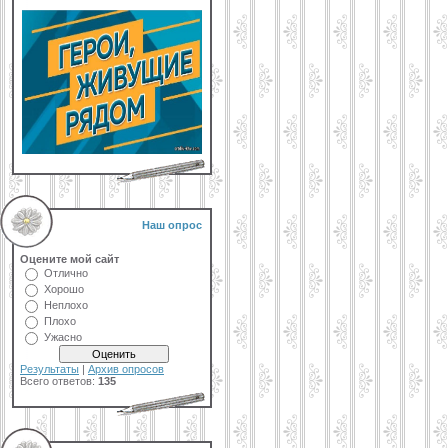
Наш опрос
Оцените мой сайт
Отлично
Хорошо
Неплохо
Плохо
Ужасно
Результаты
|
Архив опросов
Всего ответов:
135