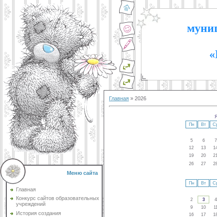
муниц
«
Главная
»
2026
Я
Пн
Вт
С
5
6
7
12
13
1
19
20
2
26
27
2
Меню сайта
Пн
Вт
С
Главная
Конкурс сайтов образовательных
2
3
4
учреждений
9
10
1
История создания
16
17
1