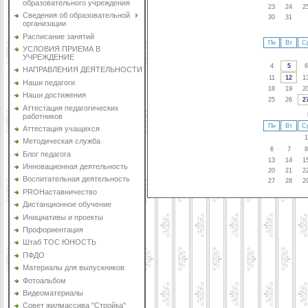
образовательного учреждения
23
24
2
Сведения об образовательной
30
31
организации
Расписание занятий
Пн
Вт
С
УСЛОВИЯ ПРИЕМА В
УЧРЕЖДЕНИЕ
4
5
6
НАПРАВЛЕНИЯ ДЕЯТЕЛЬНОСТИ
11
12
1
Наши педагоги
18
19
2
Наши достижения
25
26
2
Аттестация педагогических
работников
Пн
Вт
С
Аттестация учащихся
1
Методическая служба
6
7
8
Блог педагога
13
14
1
Инновационная деятельность
20
21
2
Воспитательная деятельность
27
28
2
PROНаставничество
Дистанционное обучение
Инициативы и проекты
Профориентация
Штаб ТОС ЮНОСТЬ
ПФДО
Материалы для выпускников
Фотоальбом
Видеоматериалы
Совет жилмассива "Стройка"