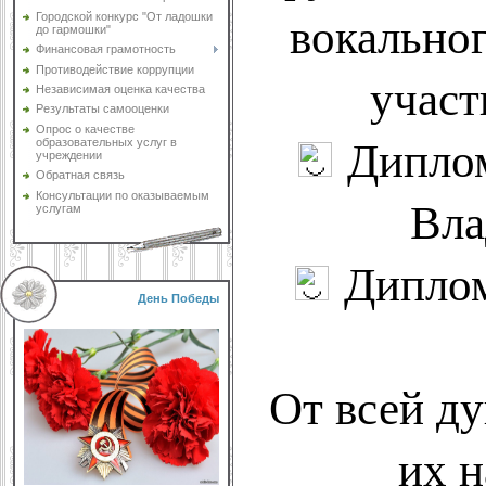
вокально
Городской конкурс "От ладошки
до гармошки"
Финансовая грамотность
Противодействие коррупции
участ
Независимая оценка качества
Результаты самооценки
Опрос о качестве
Диплом
образовательных услуг в
учреждении
Обратная связь
Консультации по оказываемым
Вла
услугам
Диплом
День Победы
От всей д
их 