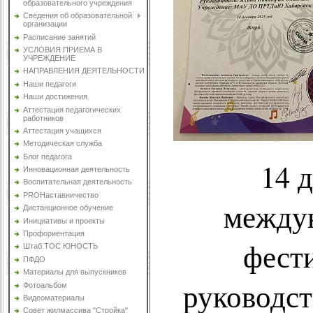
образовательного учреждения
Сведения об образовательной
организации
Расписание занятий
УСЛОВИЯ ПРИЕМА В
УЧРЕЖДЕНИЕ
НАПРАВЛЕНИЯ ДЕЯТЕЛЬНОСТИ
Наши педагоги
Наши достижения
Аттестация педагогических
работников
Аттестация учащихся
Методическая служба
Блог педагога
14 
Инновационная деятельность
Воспитательная деятельность
PROНаставничество
между
Дистанционное обучение
Инициативы и проекты
Профориентация
фести
Штаб ТОС ЮНОСТЬ
ПФДО
Материалы для выпускников
руководст
Фотоальбом
Видеоматериалы
Совет жилмассива "Стройка"