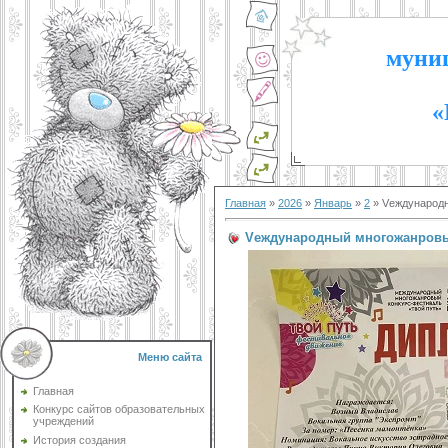
муниц
«
Главная
»
2026
»
Январь
»
2
» Vеждународн
Vеждународный многожанровый
Меню сайта
Главная
Конкурс сайтов образовательных
учреждений
История создания