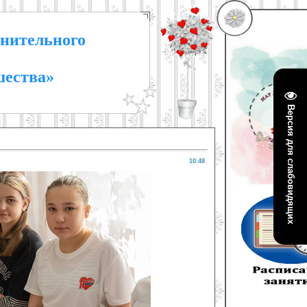
нительного
шества»
Версия для слабовидящих
10:48