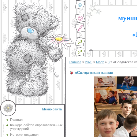
муниц
«
Главная
»
2026
»
Март
»
3
» «Солдатская к
«Солдатская каша»
Меню сайта
Главная
Конкурс сайтов образовательных
учреждений
История создания