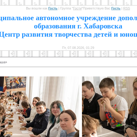
Вы вошли как
Гость
|
Группа
"
Гости
"
Приветствую Вас
Гость
|
RSS
1
ипальное автономное учреждение допол
образования г. Хабаровска
Центр развития творчества детей и юно
Пт, 07.08.2026, 01:29
аша»