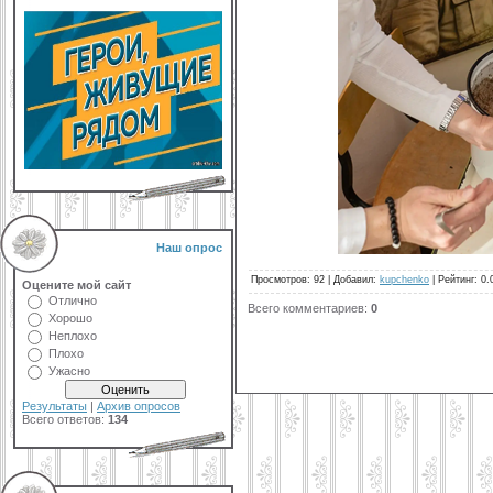
Наш опрос
Просмотров
:
92
|
Добавил
:
kupchenko
|
Рейтинг
:
0.
Оцените мой сайт
Отлично
Всего комментариев
:
0
Хорошо
Неплохо
Плохо
Ужасно
Результаты
|
Архив опросов
Всего ответов:
134