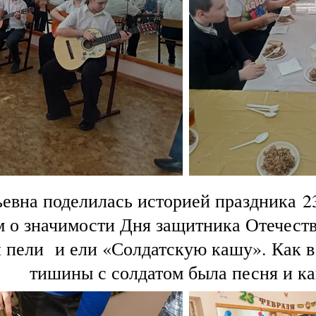
ьевна поделилась историей праздника
2
 о значимости Дня защитника Отечест
и пели
и ели «Солдатскую кашу». Как в
тишины с солдатом была песня и к