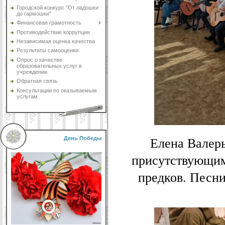
Городской конкурс "От ладошки
до гармошки"
Финансовая грамотность
Противодействие коррупции
Независимая оценка качества
Результаты самооценки
Опрос о качестве
образовательных услуг в
учреждении
Обратная связь
Консультации по оказываемым
услугам
Елена Валер
День Победы
присутствующим
предков. Песн