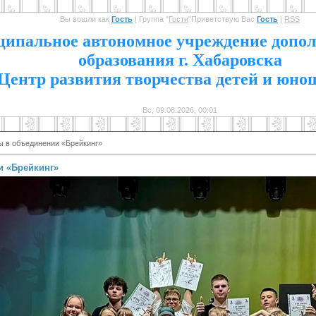
Вы вошли как
Гость
|
Группа
"
Гости
"
Приветствую Вас
Гость
|
RSS
1
ипальное автономное учреждение допол
образования г. Хабаровска
Центр развития творчества детей и юно
Вс, 09.08.2026, 00:01
ы в объединении «Брейкинг»
и «Брейкинг»