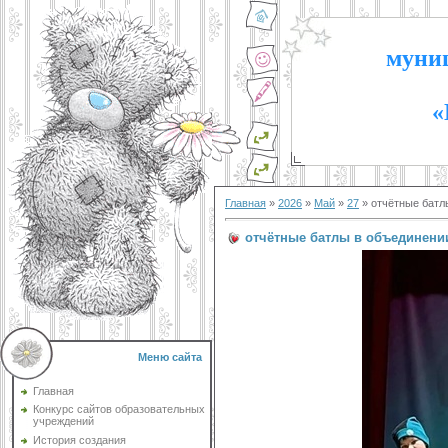
муниц
«
Главная
»
2026
»
Май
»
27
» отчётные батл
отчётные батлы в объединени
Меню сайта
Главная
Конкурс сайтов образовательных
учреждений
История создания