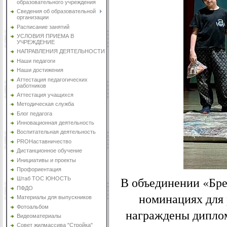
образовательного учреждения
Сведения об образовательной
организации
Расписание занятий
УСЛОВИЯ ПРИЕМА В
УЧРЕЖДЕНИЕ
НАПРАВЛЕНИЯ ДЕЯТЕЛЬНОСТИ
Наши педагоги
Наши достижения
Аттестация педагогических
работников
Аттестация учащихся
Методическая служба
Блог педагога
Инновационная деятельность
Воспитательная деятельность
PROНаставничество
Дистанционное обучение
Инициативы и проекты
Профориентация
В объединении «Брей
Штаб ТОС ЮНОСТЬ
ПФДО
номинациях для 
Материалы для выпускников
Фотоальбом
награждены диплом
Видеоматериалы
Совет жилмассива "Стройка"