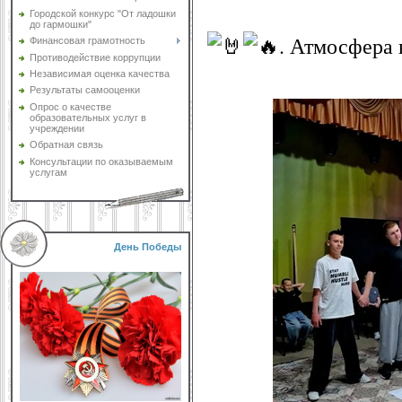
Городской конкурс "От ладошки
до гармошки"
. Атмосфера 
Финансовая грамотность
Противодействие коррупции
Независимая оценка качества
Результаты самооценки
Опрос о качестве
образовательных услуг в
учреждении
Обратная связь
Консультации по оказываемым
услугам
День Победы