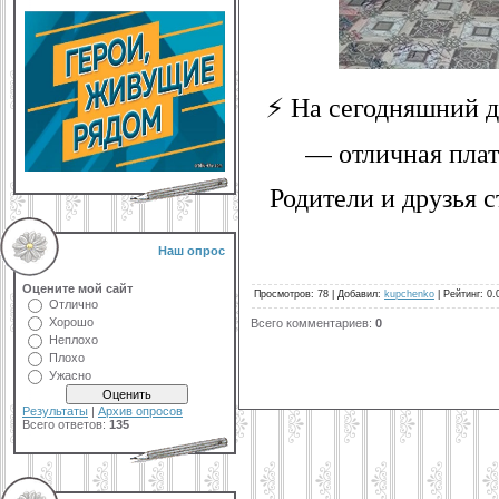
⚡ На сегодняшний д
— отличная плат
Родители и друзья 
Наш опрос
Оцените мой сайт
Просмотров
:
78
|
Добавил
:
kupchenko
|
Рейтинг
:
0.
Отлично
Хорошо
Всего комментариев
:
0
Неплохо
Плохо
Ужасно
Результаты
|
Архив опросов
Всего ответов:
135