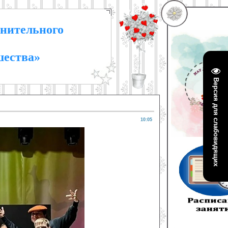
нительного
шества»
Версия для слабовидящих
10:05