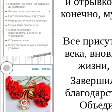
и отрывко
Городской конкурс "От ладошки
до гармошки"
конечно, м
Финансовая грамотность
Противодействие коррупции
Независимая оценка качества
Результаты самооценки
Опрос о качестве
образовательных услуг в
учреждении
Все прису
Обратная связь
Консультации по оказываемым
услугам
века, вно
жизни,
День Победы
Завершил
благодарс
Объед