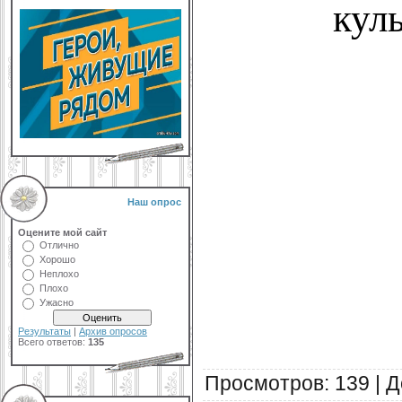
кул
Наш опрос
Оцените мой сайт
Отлично
Хорошо
Неплохо
Плохо
Ужасно
Результаты
|
Архив опросов
Всего ответов:
135
Просмотров
:
139
|
Д