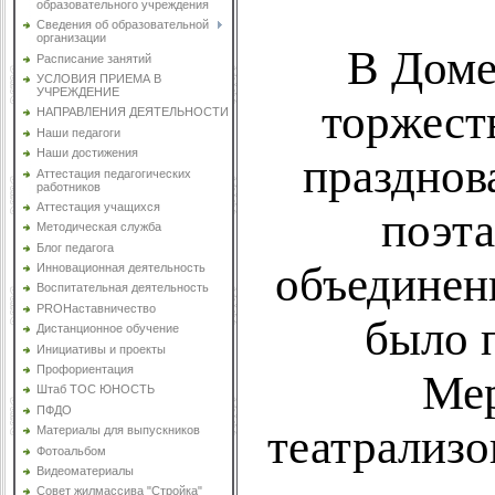
образовательного учреждения
Сведения об образовательной
организации
В Доме
Расписание занятий
УСЛОВИЯ ПРИЕМА В
УЧРЕЖДЕНИЕ
торжест
НАПРАВЛЕНИЯ ДЕЯТЕЛЬНОСТИ
Наши педагоги
Наши достижения
празднов
Аттестация педагогических
работников
Аттестация учащихся
поэта
Методическая служба
Блог педагога
объединен
Инновационная деятельность
Воспитательная деятельность
PROНаставничество
было 
Дистанционное обучение
Инициативы и проекты
Профориентация
Мер
Штаб ТОС ЮНОСТЬ
ПФДО
театрализо
Материалы для выпускников
Фотоальбом
Видеоматериалы
Совет жилмассива "Стройка"