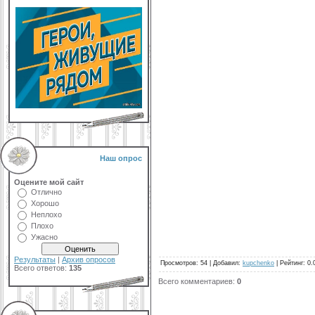
Наш опрос
Оцените мой сайт
Отлично
Хорошо
Неплохо
Плохо
Ужасно
Результаты
|
Архив опросов
Просмотров
:
54
|
Добавил
:
kupchenko
|
Рейтинг
:
0.
Всего ответов:
135
Всего комментариев
:
0