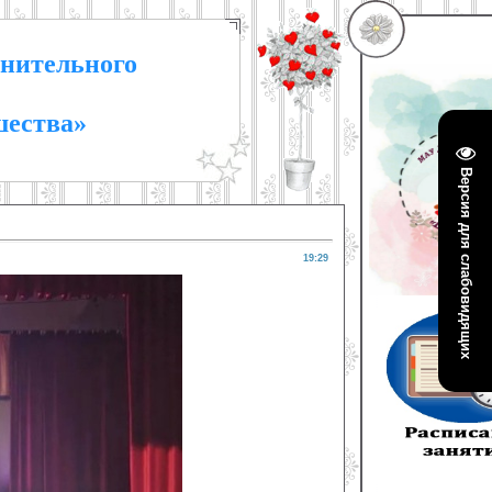
нительного
шества»
Версия для слабовидящих
19:29