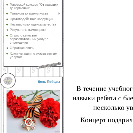
Городской конкурс "От ладошки
до гармошки"
Финансовая грамотность
Противодействие коррупции
Независимая оценка качества
Результаты самооценки
Опрос о качестве
образовательных услуг в
учреждении
Обратная связь
Консультации по оказываемым
услугам
День Победы
В течение учебног
навыки ребята с б
несколько у
Концерт подарил