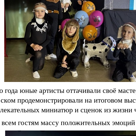
о года юные артисты оттачивали своё маст
леском продемонстрировали на итоговом вы
влекательных миниатюр и сценок из жизни 
 всем гостям массу положительных эмоций