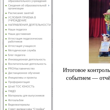
образовательного учреждения
Сведения об образовательной
организации
Расписание занятий
УСЛОВИЯ ПРИЕМА В
УЧРЕЖДЕНИЕ
НАПРАВЛЕНИЯ ДЕЯТЕЛЬНОСТИ
Наши педагоги
Наши достижения
Аттестация педагогических
работников
Аттестация учащихся
Методическая служба
Блог педагога
Инновационная деятельность
Воспитательная деятельность
Итоговое контроль
PROНаставничество
Дистанционное обучение
событием — отчё
Инициативы и проекты
Профориентация
Штаб ТОС ЮНОСТЬ
ПФДО
Материалы для выпускников
Фотоальбом
Видеоматериалы
Совет жилмассива "Стройка"