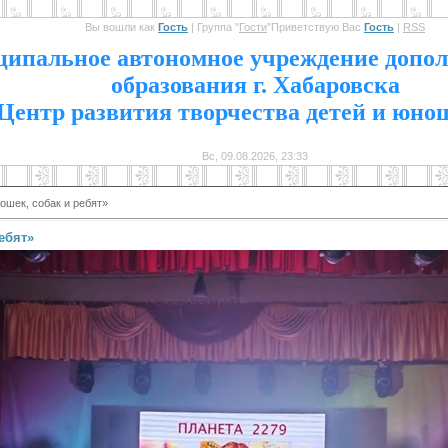
Вы вошли как
Гость
|
Группа
"
Гости
"
Приветствую Вас
Гость
|
RSS
1
ипальное автономное учреждение допол
образования г. Хабаровска
Центр развития творчества детей и юно
Вс, 09.08.2026, 23:33
ошек, собак и ребят»
ебят»