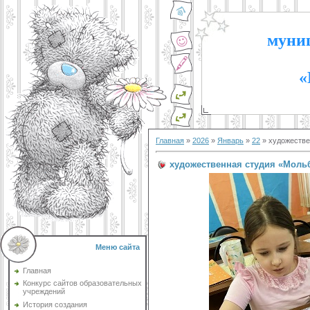
муниц
«
Главная
»
2026
»
Январь
»
22
» художестве
художественная студия «Моль
Меню сайта
Главная
Конкурс сайтов образовательных
учреждений
История создания