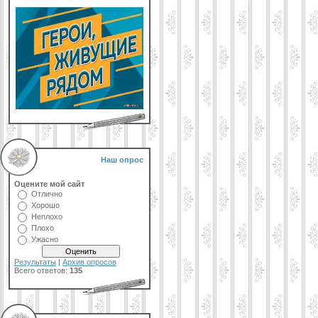
Наш опрос
Оцените мой сайт
Отлично
Хорошо
Неплохо
Плохо
Ужасно
Результаты
|
Архив опросов
Всего ответов:
135