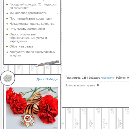
Городской конкурс "От ладошки
до гармошки"
Финансовая грамотность
Противодействие коррупции
Независимая оценка качества
Результаты самооценки
Опрос о качестве
образовательных услуг в
учреждении
Обратная связь
Консультации по оказываемым
услугам
Просмотров
:
138
|
Добавил
:
kupchenko
|
Рейтинг
:
0
День Победы
Всего комментариев
:
0