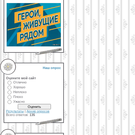
Наш опрос
Оцените мой сайт
Отлично
Хорошо
Неплохо
Плохо
Ужасно
Результаты
|
Архив опросов
Всего ответов:
135