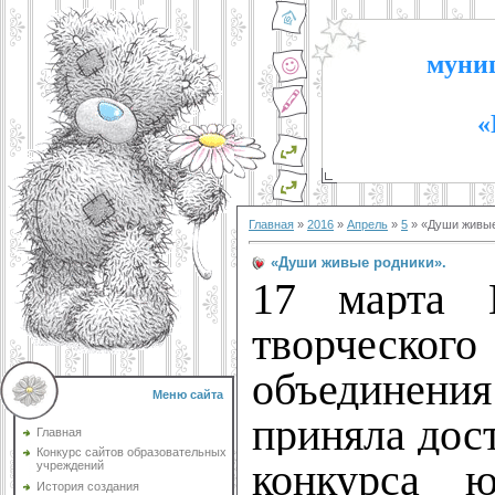
муниц
«
Главная
»
2016
»
Апрель
»
5
» «Души живые
«Души живые родники».
17 марта 
творческог
объединения
Меню сайта
приняла дост
Главная
Конкурс сайтов образовательных
конкурса 
учреждений
История создания