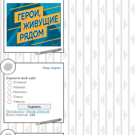
Наш опрос
Оцените мой сайт
Отлично
Хорошо
Неплохо
Плохо
Ужасно
Результаты
|
Архив опросов
Всего ответов:
134