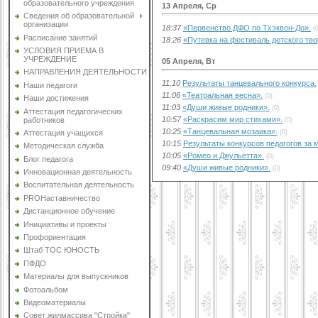
образовательного учреждения
13 Апреля, Ср
Сведения об образовательной
организации
18:37
«Первенство ДФО по Тхэквон-До».
(
Расписание занятий
18:26
«Путевка на фестиваль детского тво
УСЛОВИЯ ПРИЕМА В
УЧРЕЖДЕНИЕ
05 Апреля, Вт
НАПРАВЛЕНИЯ ДЕЯТЕЛЬНОСТИ
11:10
Результаты танцевального конкурса.
Наши педагоги
11:06
«Театральная весна».
(0)
Наши достижения
11:03
«Души живые родники».
(0)
Аттестация педагогических
10:57
«Раскрасим мир стихами».
работников
(0)
10:25
«Танцевальная мозаика».
(0)
Аттестация учащихся
10:15
Результаты конкурсов педагогов за 
Методическая служба
10:05
«Ромео и Джульетта».
(0)
Блог педагога
09:40
«Души живые родники».
(0)
Инновационная деятельность
Воспитательная деятельность
PROНаставничество
Дистанционное обучение
Инициативы и проекты
Профориентация
Штаб ТОС ЮНОСТЬ
ПФДО
Материалы для выпускников
Фотоальбом
Видеоматериалы
Совет жилмассива "Стройка"