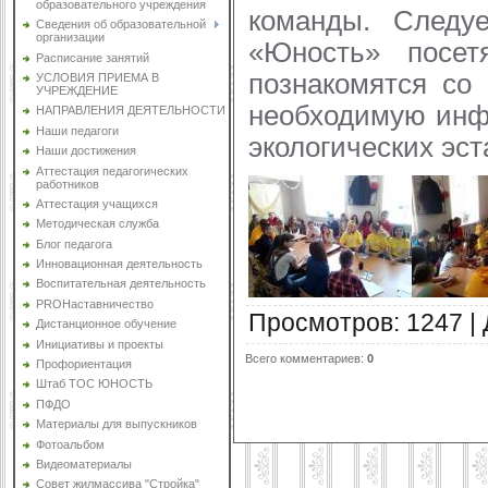
образовательного учреждения
команды. Следу
Сведения об образовательной
организации
«Юность» посет
Расписание занятий
познакомятся со
УСЛОВИЯ ПРИЕМА В
УЧРЕЖДЕНИЕ
необходимую инф
НАПРАВЛЕНИЯ ДЕЯТЕЛЬНОСТИ
Наши педагоги
экологических эст
Наши достижения
Аттестация педагогических
работников
Аттестация учащихся
Методическая служба
Блог педагога
Инновационная деятельность
Воспитательная деятельность
PROНаставничество
Просмотров
:
1247
|
Дистанционное обучение
Инициативы и проекты
Всего комментариев
:
0
Профориентация
Штаб ТОС ЮНОСТЬ
ПФДО
Материалы для выпускников
Фотоальбом
Видеоматериалы
Совет жилмассива "Стройка"