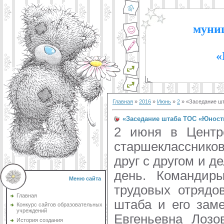
муниц
«
Главная
»
2016
»
Июнь
»
2
» «Заседание ш
«Заседание штаба ТОС «Юност
2 июня в Центре
старшекласснико
друг с другом и д
день. Командир
Меню сайта
трудовых отрядо
Главная
штаба и его заме
Конкурс сайтов образовательных
учреждений
Евгеньевна Лозо
История создания