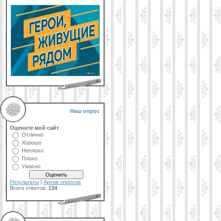
Наш опрос
Оцените мой сайт
Отлично
Хорошо
Неплохо
Плохо
Ужасно
Результаты
|
Архив опросов
Всего ответов:
134