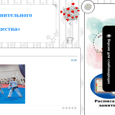
нительного
шества»
Версия для слабовидящих
12:06