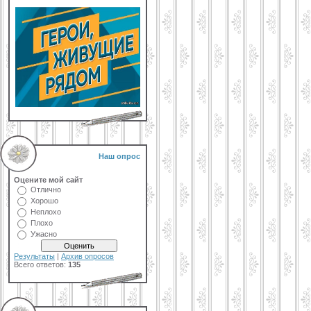
Наш опрос
Оцените мой сайт
Отлично
Хорошо
Неплохо
Плохо
Ужасно
Результаты
|
Архив опросов
Всего ответов:
135