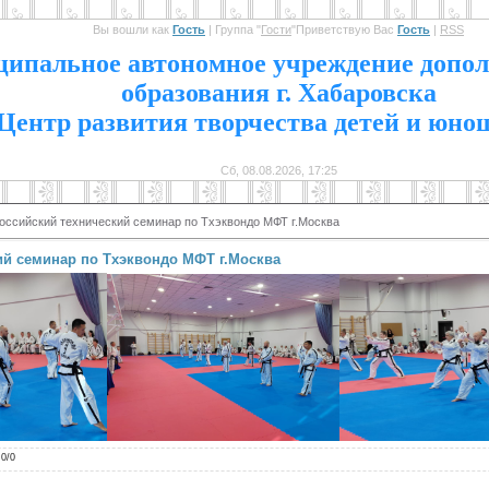
Вы вошли как
Гость
|
Группа
"
Гости
"
Приветствую Вас
Гость
|
RSS
1
ипальное автономное учреждение допол
образования г. Хабаровска
Центр развития творчества детей и юно
Сб, 08.08.2026, 17:25
российский технический семинар по Тхэквондо МФТ г.Москва
ий семинар по Тхэквондо МФТ г.Москва
.0
/
0