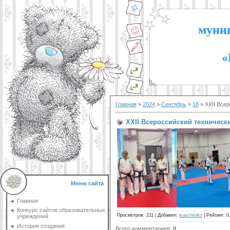
муниц
«
Главная
»
2024
»
Сентябрь
»
18
» XXII Все
XXII Всероссийский техническ
Меню сайта
Главная
Конкурс сайтов образовательных
Просмотров
:
211
|
Добавил
:
kupchenko
|
Рейтинг
:
0
учреждений
История создания
Всего комментариев
:
0