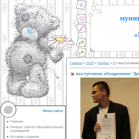
муниц
«
Главная
»
2025
»
Ноябрь
»
6
» выступление
выступление объединения "Ди
Меню сайта
Главная
Конкурс сайтов образовательных
учреждений
История создания