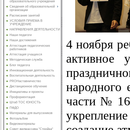
образовательного учреждения
Сведения об образовательной
организации
Расписание занятий
УСЛОВИЯ ПРИЕМА В
УЧРЕЖДЕНИЕ
НАПРАВЛЕНИЯ ДЕЯТЕЛЬНОСТИ
Наши педагоги
4 ноября р
Наши достижения
Аттестация педагогических
работников
активное 
Аттестация учащихся
Методическая служба
Блог педагога
праздничн
Инновационная деятельность
Воспитательная деятельность
PROНаставничество
народного 
Дистанционное обучение
Инициативы и проекты
части № 16
Профориентация
Штаб ТОС ЮНОСТЬ
ПФДО
укреплени
Материалы для выпускников
Фотоальбом
Видеоматериалы
создание а
Совет жилмассива "Стройка"