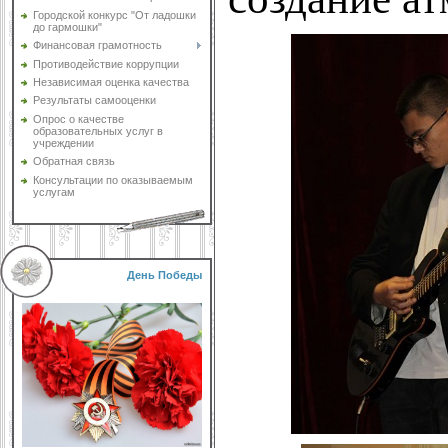
Городской конкурс "От ладошки
до гармошки"
Финансовая грамотность
Противодействие коррупции
Независимая оценка качества
Результаты самооценки
Опрос о качестве
образовательных услуг в
учреждении
Обратная связь
Консультации по оказываемым
услугам
День Победы