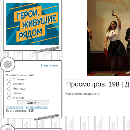
Наш опрос
Оцените мой сайт
Отлично
Просмотров
:
198
|
Д
Хорошо
Неплохо
Плохо
Всего комментариев
:
0
Ужасно
Результаты
|
Архив опросов
Всего ответов:
135