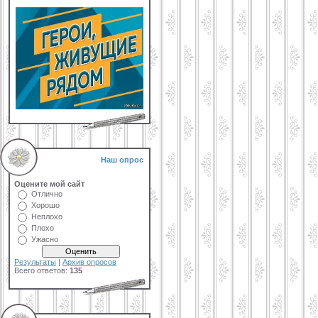
Наш опрос
Оцените мой сайт
Отлично
Хорошо
Неплохо
Плохо
Ужасно
Результаты
|
Архив опросов
Всего ответов:
135