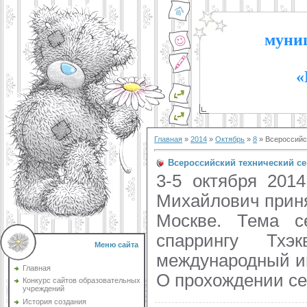
муниц
«
Главная
»
2014
»
Октябрь
»
8
» Всероссийс
Всероссийский технический с
3-5 октября 201
Михайлович приня
Москве. Тема се
спаррингу Тх
Меню сайта
международный ин
Главная
О прохождении се
Конкурс сайтов образовательных
учреждений
История создания