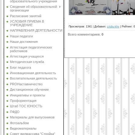
образовательного учреждения
Сведения об образовательной
организации
Расписание занятий
УСЛОВИЯ ПРИЕМА В
УЧРЕЖДЕНИЕ
Просмотров
:
1341
|
Добавил
:
crtdiu-khv
|
Рейтинг
:
0
НАПРАВЛЕНИЯ ДЕЯТЕЛЬНОСТИ
Всего комментариев
:
0
Наши педагоги
Наши достижения
Аттестация педагогических
работников
Аттестация учащихся
Методическая служба
Блог педагога
Инновационная деятельность
Воспитательная деятельность
PROНаставничество
Дистанционное обучение
Инициативы и проекты
Профориентация
Штаб ТОС ЮНОСТЬ
ПФДО
Материалы для выпускников
Фотоальбом
Видеоматериалы
Совет жилмассива "Стройка"