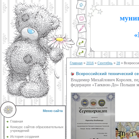
муниц
«
Главная
»
2016
»
Сентябрь
»
28
» Всеросси
Всероссийский технический с
Владимир Михайлович Королев, пед
федерации «Таеквон-До» Польши мас
Меню сайта
Главная
Конкурс сайтов образовательных
учреждений
История создания