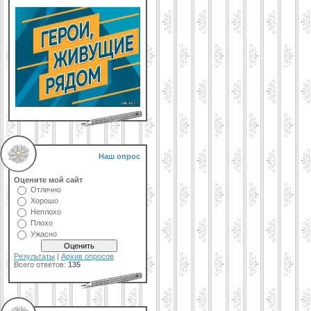
Наш опрос
Оцените мой сайт
Отлично
Хорошо
Неплохо
Плохо
Ужасно
Результаты
|
Архив опросов
Всего ответов:
135