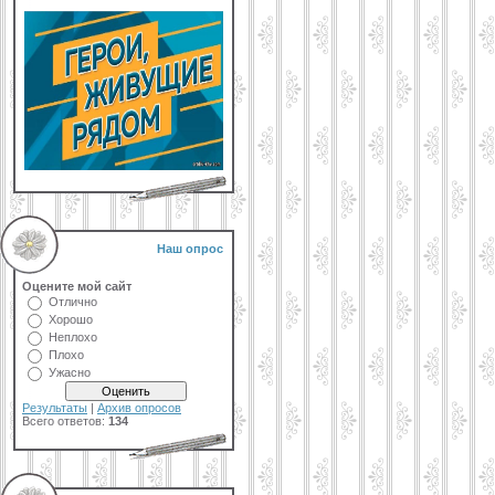
Наш опрос
Оцените мой сайт
Отлично
Хорошо
Неплохо
Плохо
Ужасно
Результаты
|
Архив опросов
Всего ответов:
134