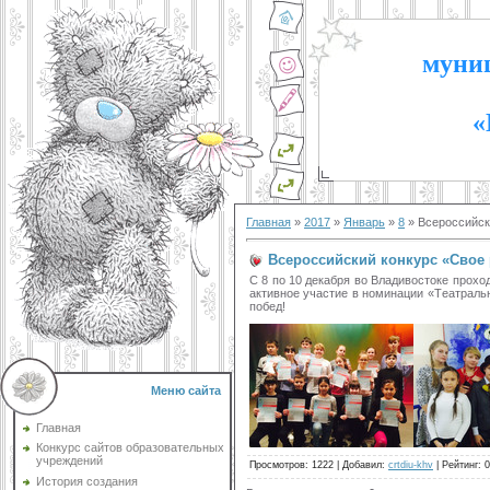
муниц
«
Главная
»
2017
»
Январь
»
8
» Всероссийск
Всероссийский конкурс «Свое
С 8 по 10 декабря во Владивостоке прохо
активное участие в номинации «Театральн
побед!
Меню сайта
Главная
Конкурс сайтов образовательных
учреждений
Просмотров
:
1222
|
Добавил
:
crtdiu-khv
|
Рейтинг
:
0
История создания