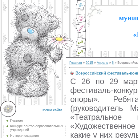
муниц
«
Главная
»
2015
»
Апрель
»
8
» Всероссийск
Всероссийский фестиваль-кон
С 26 по 29 март
фестиваль-конку
опоры». Ребят
(руководитель М
Меню сайта
«Театральное 
Главная
«Художественное 
Конкурс сайтов образовательных
учреждений
какие у них резул
История создания