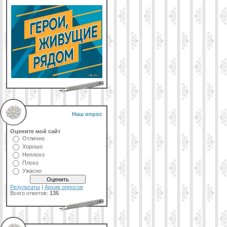
Наш опрос
Оцените мой сайт
Отлично
Хорошо
Неплохо
Плохо
Ужасно
Результаты
|
Архив опросов
Всего ответов:
135