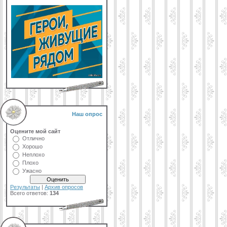
Наш опрос
Оцените мой сайт
Отлично
Хорошо
Неплохо
Плохо
Ужасно
Результаты
|
Архив опросов
Всего ответов:
134