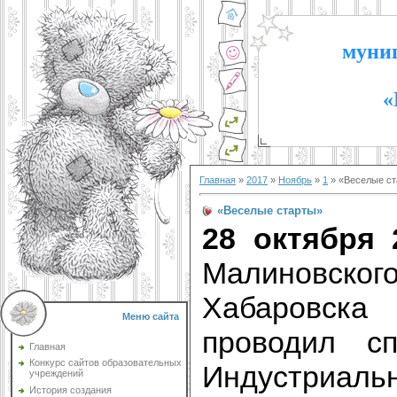
муниц
«
Главная
»
2017
»
Ноябрь
»
1
» «Веселые старты»
«Веселые старты»​​​​​​​
28 октября
Малиновск
Хабаровска
Меню сайта
проводил
с
Главная
Конкурс сайтов образовательных
Индустриаль
учреждений
История создания