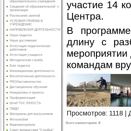
участие 14 к
образовательного учреждения
Сведения об образовательной
организации
Центра.
Расписание занятий
УСЛОВИЯ ПРИЕМА В
УЧРЕЖДЕНИЕ
В программе
НАПРАВЛЕНИЯ ДЕЯТЕЛЬНОСТИ
Наши педагоги
длину с разб
Наши достижения
Аттестация педагогических
работников
мероприятии 
Аттестация учащихся
Методическая служба
командам вру
Блог педагога
Инновационная деятельность
Воспитательная деятельность
PROНаставничество
Дистанционное обучение
Инициативы и проекты
Профориентация
Штаб ТОС ЮНОСТЬ
ПФДО
Просмотров
:
1118
|
Материалы для выпускников
Фотоальбом
Всего комментариев
:
0
Видеоматериалы
Совет жилмассива "Стройка"