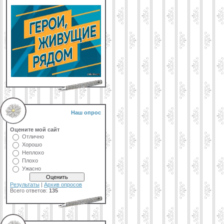
Наш опрос
Оцените мой сайт
Отлично
Хорошо
Неплохо
Плохо
Ужасно
Результаты
|
Архив опросов
Всего ответов:
135