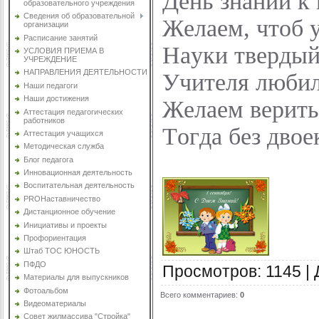
День знаний к 
образовательного учреждения
Сведения об образовательной
Желаем, чтоб у
организации
Расписание занятий
Науки твердый 
УСЛОВИЯ ПРИЕМА В
УЧРЕЖДЕНИЕ
НАПРАВЛЕНИЯ ДЕЯТЕЛЬНОСТИ
Учителя любил
Наши педагоги
Наши достижения
Желаем верить 
Аттестация педагогических
работников
Тогда без двое
Аттестация учащихся
Методическая служба
Блог педагога
Инновационная деятельность
Воспитательная деятельность
PROНаставничество
Дистанционное обучение
Инициативы и проекты
Профориентация
Штаб ТОС ЮНОСТЬ
ПФДО
Просмотров
:
1145
|
Материалы для выпускников
Фотоальбом
Всего комментариев
:
0
Видеоматериалы
Совет жилмассива "Стройка"