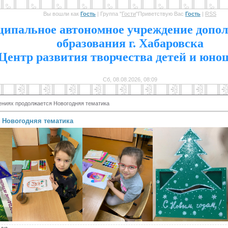
Вы вошли как
Гость
|
Группа
"
Гости
"
Приветствую Вас
Гость
|
RSS
1
ипальное автономное учреждение допол
образования г. Хабаровска
Центр развития творчества детей и юно
Сб, 08.08.2026, 08:09
ениях продолжается Новогодняя тематика
 Новогодняя тематика