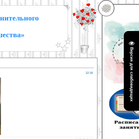
нительного
шества»
Версия для слабовидящих
12:18