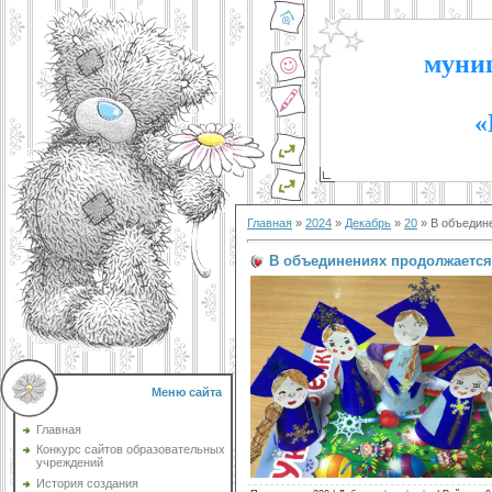
муниц
«
Главная
»
2024
»
Декабрь
»
20
» В объедин
В объединениях продолжается
Меню сайта
Главная
Конкурс сайтов образовательных
учреждений
История создания