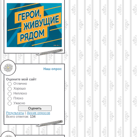
Наш опрос
Оцените мой сайт
Отлично
Хорошо
Неплохо
Плохо
Ужасно
Результаты
|
Архив опросов
Всего ответов:
134