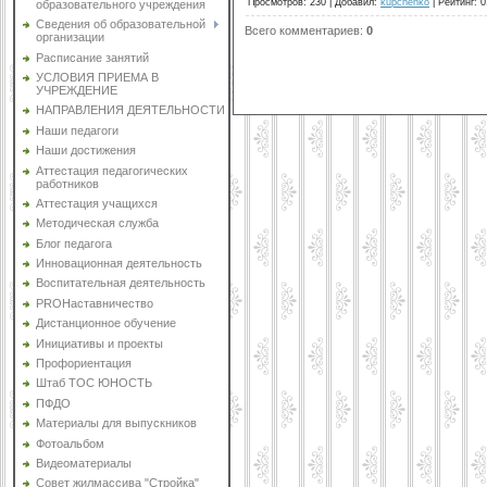
Просмотров
:
230
|
Добавил
:
kupchenko
|
Рейтинг
:
0
образовательного учреждения
Сведения об образовательной
Всего комментариев
:
0
организации
Расписание занятий
УСЛОВИЯ ПРИЕМА В
УЧРЕЖДЕНИЕ
НАПРАВЛЕНИЯ ДЕЯТЕЛЬНОСТИ
Наши педагоги
Наши достижения
Аттестация педагогических
работников
Аттестация учащихся
Методическая служба
Блог педагога
Инновационная деятельность
Воспитательная деятельность
PROНаставничество
Дистанционное обучение
Инициативы и проекты
Профориентация
Штаб ТОС ЮНОСТЬ
ПФДО
Материалы для выпускников
Фотоальбом
Видеоматериалы
Совет жилмассива "Стройка"