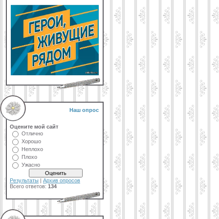
Наш опрос
Оцените мой сайт
Отлично
Хорошо
Неплохо
Плохо
Ужасно
Результаты
|
Архив опросов
Всего ответов:
134