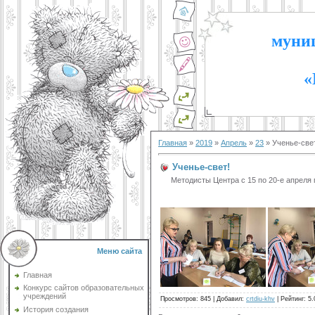
муниц
«
Главная
»
2019
»
Апрель
»
23
» Ученье-све
Ученье-свет!
Методисты Центра с 15 по 20-е апреля п
Меню сайта
Главная
Конкурс сайтов образовательных
учреждений
Просмотров
:
845
|
Добавил
:
crtdiu-khv
|
Рейтинг
:
5.
История создания