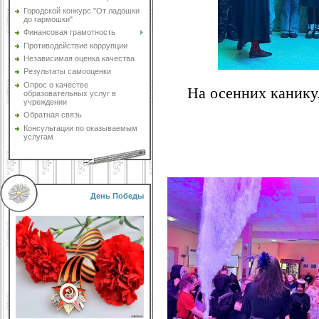
Городской конкурс "От ладошки
до гармошки"
Финансовая грамотность
Противодействие коррупции
Независимая оценка качества
Результаты самооценки
Опрос о качестве
На осенних канику
образовательных услуг в
учреждении
Обратная связь
Консультации по оказываемым
услугам
День Победы