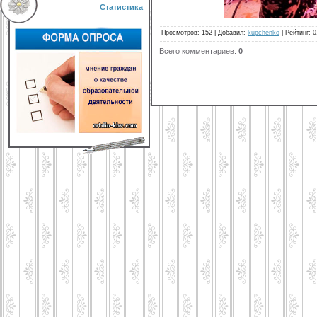
Статистика
Просмотров
:
152
|
Добавил
:
kupchenko
|
Рейтинг
:
0
Всего комментариев
:
0