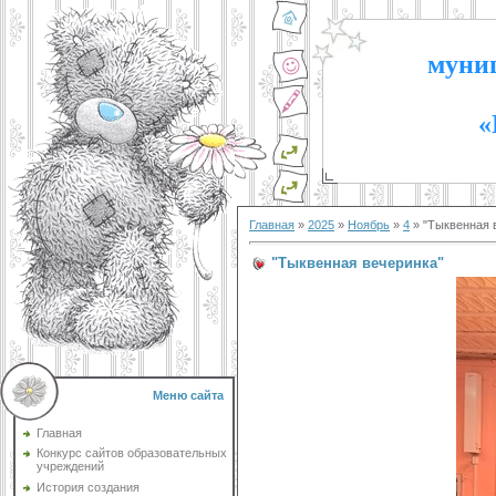
муниц
«
Главная
»
2025
»
Ноябрь
»
4
» "Тыквенная 
"Тыквенная вечеринка"
Меню сайта
Главная
Конкурс сайтов образовательных
учреждений
История создания