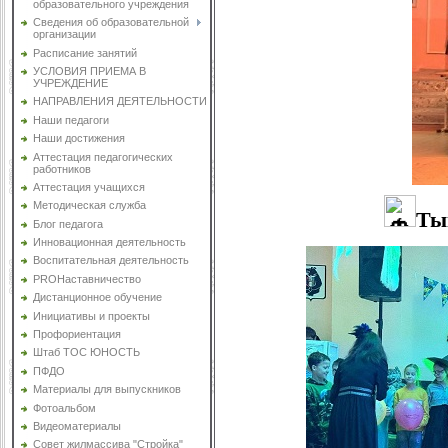
образовательного учреждения
Сведения об образовательной
организации
Расписание занятий
УСЛОВИЯ ПРИЕМА В
УЧРЕЖДЕНИЕ
НАПРАВЛЕНИЯ ДЕЯТЕЛЬНОСТИ
Наши педагоги
Наши достижения
Аттестация педагогических
работников
Аттестация учащихся
Методическая служба
Ты
Блог педагога
Инновационная деятельность
Воспитательная деятельность
PROНаставничество
Дистанционное обучение
Инициативы и проекты
Профориентация
Штаб ТОС ЮНОСТЬ
ПФДО
Материалы для выпускников
Фотоальбом
Видеоматериалы
Совет жилмассива "Стройка"