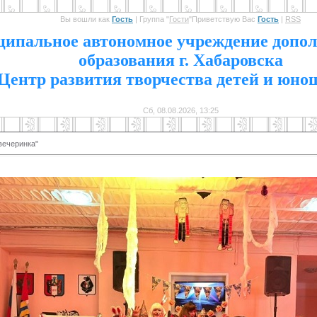
Вы вошли как
Гость
|
Группа
"
Гости
"
Приветствую Вас
Гость
|
RSS
1
ипальное автономное учреждение допол
образования г. Хабаровска
Центр развития творчества детей и юно
Сб, 08.08.2026, 13:25
вечеринка"