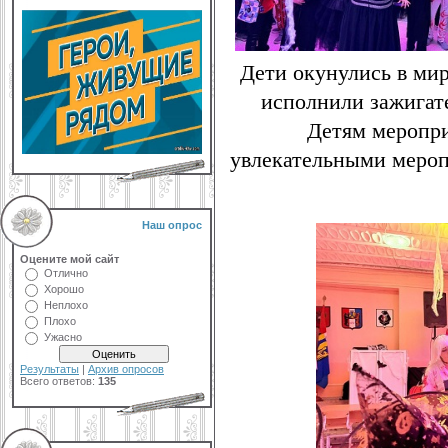
Дети окунулись в мир
исполнили зажигат
Детям меропри
увлекательными мероп
Наш опрос
Оцените мой сайт
Отлично
Хорошо
Неплохо
Плохо
Ужасно
Результаты
|
Архив опросов
Всего ответов:
135