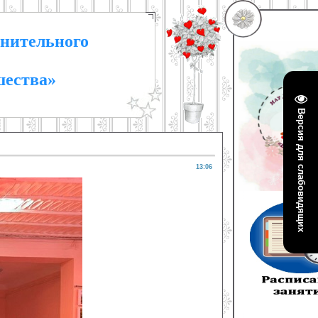
нительного
шества»
Версия для слабовидящих
13:06