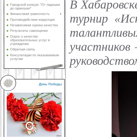
В Хабаровск
Городской конкурс "От ладошки
до гармошки"
Финансовая грамотность
турнир «Ис
Противодействие коррупции
Независимая оценка качества
талантливых
Результаты самооценки
Опрос о качестве
образовательных услуг в
участников 
учреждении
Обратная связь
Консультации по оказываемым
руководство
услугам
День Победы