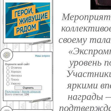
Мероприяти
коллективо
своему тала
«Экспром
Наш опрос
уровень 
Оцените мой сайт
Отлично
Участники
Хорошо
Неплохо
Плохо
яркими вп
Ужасно
Результаты
|
Архив опросов
награды —
Всего ответов:
134
подтвержда