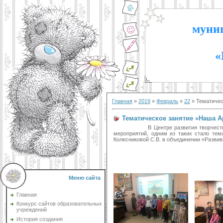
муниц
«
Главная
»
2019
»
Февраль
»
22
» Тематичес
Тематическое занятие «Наша 
В Центре развития творчества детей 
мероприятий, одним из таких стало те
Колесниковой С.В. в объединении «Развив
Меню сайта
Главная
Конкурс сайтов образовательных
учреждений
История создания