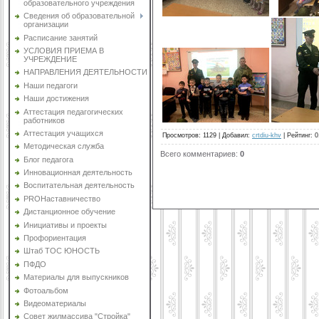
образовательного учреждения
Сведения об образовательной
организации
Расписание занятий
УСЛОВИЯ ПРИЕМА В
УЧРЕЖДЕНИЕ
НАПРАВЛЕНИЯ ДЕЯТЕЛЬНОСТИ
Наши педагоги
Наши достижения
Аттестация педагогических
работников
Аттестация учащихся
Просмотров
:
1129
|
Добавил
:
crtdiu-khv
|
Рейтинг
:
0
Методическая служба
Всего комментариев
:
0
Блог педагога
Инновационная деятельность
Воспитательная деятельность
PROНаставничество
Дистанционное обучение
Инициативы и проекты
Профориентация
Штаб ТОС ЮНОСТЬ
ПФДО
Материалы для выпускников
Фотоальбом
Видеоматериалы
Совет жилмассива "Стройка"