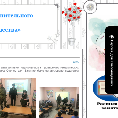
нительного
шества»
Версия для слабовидящих
07:46
ти активно подключились к проведению тематических
ика Отечества». Занятие было организовано педагогом