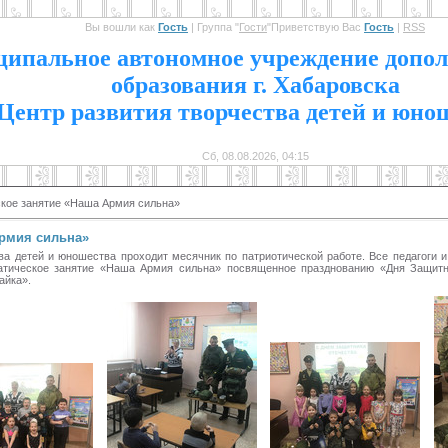
Вы вошли как
Гость
|
Группа
"
Гости
"
Приветствую Вас
Гость
|
RSS
1
ипальное автономное учреждение допол
образования г. Хабаровска
Центр развития творчества детей и юно
Сб, 08.08.2026, 04:15
кое занятие «Наша Армия сильна»
Армия сильна»
и юношества проходит месячник по патриотической работе. Все педагоги и де
матическое занятие «Наша Армия сильна» посвященное празднованию «Дня Защитн
айка».