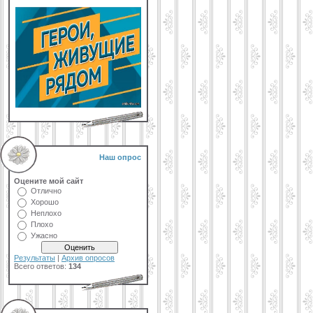
Наш опрос
Оцените мой сайт
Отлично
Хорошо
Неплохо
Плохо
Ужасно
Результаты
|
Архив опросов
Всего ответов:
134