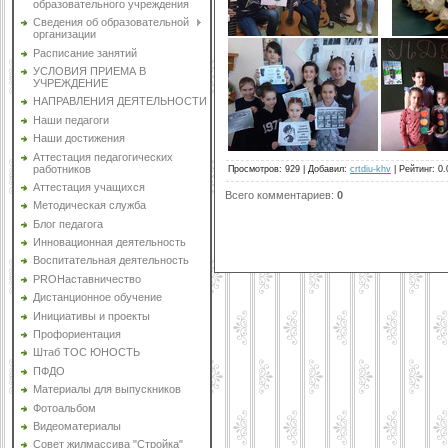
образовательного учреждения
Сведения об образовательной
организации
Расписание занятий
УСЛОВИЯ ПРИЕМА В
УЧРЕЖДЕНИЕ
НАПРАВЛЕНИЯ ДЕЯТЕЛЬНОСТИ
Наши педагоги
Наши достижения
Аттестация педагогических
работников
Просмотров
:
929
|
Добавил
:
crtdiu-khv
|
Рейтинг
:
0.
Аттестация учащихся
Всего комментариев
:
0
Методическая служба
Блог педагога
Инновационная деятельность
Воспитательная деятельность
PROНаставничество
Дистанционное обучение
Инициативы и проекты
Профориентация
Штаб ТОС ЮНОСТЬ
ПФДО
Материалы для выпускников
Фотоальбом
Видеоматериалы
Совет жилмассива "Стройка"