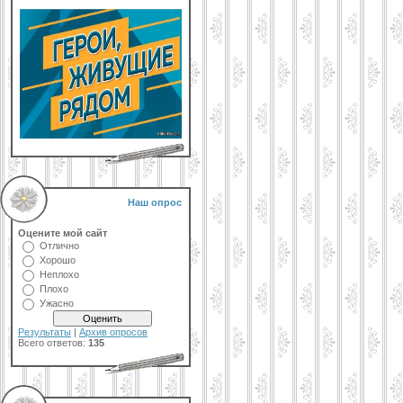
Наш опрос
Оцените мой сайт
Отлично
Хорошо
Неплохо
Плохо
Ужасно
Результаты
|
Архив опросов
Всего ответов:
135