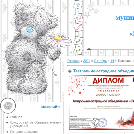
муниц
«
Главная
»
2024
»
Октябрь
»
14
» Театральн
Театрально-эстрадное объедин
Меню сайта
Главная
Конкурс сайтов образовательных
учреждений
История создания