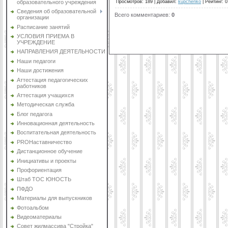
Просмотров
:
189
|
Добавил
:
kupchenko
|
Рейтинг
:
0
образовательного учреждения
Сведения об образовательной
Всего комментариев
:
0
организации
Расписание занятий
УСЛОВИЯ ПРИЕМА В
УЧРЕЖДЕНИЕ
НАПРАВЛЕНИЯ ДЕЯТЕЛЬНОСТИ
Наши педагоги
Наши достижения
Аттестация педагогических
работников
Аттестация учащихся
Методическая служба
Блог педагога
Инновационная деятельность
Воспитательная деятельность
PROНаставничество
Дистанционное обучение
Инициативы и проекты
Профориентация
Штаб ТОС ЮНОСТЬ
ПФДО
Материалы для выпускников
Фотоальбом
Видеоматериалы
Совет жилмассива "Стройка"