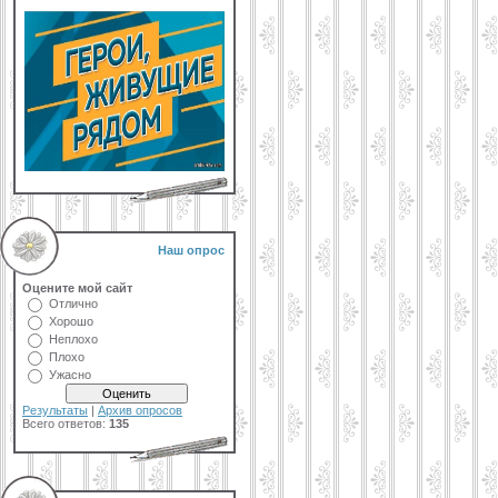
Наш опрос
Оцените мой сайт
Отлично
Хорошо
Неплохо
Плохо
Ужасно
Результаты
|
Архив опросов
Всего ответов:
135