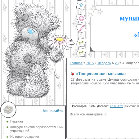
муниц
«
Главная
»
2015
»
Февраль
»
28
» «Танцевал
«Танцевальная мозаика»
27 февраля на сцене Центра состоялся 
творческие номера. Все участники были н
Просмотров
:
1336
|
Добавил
:
crtdiu-khv
|
Рейтинг
:
0
Меню сайта
Всего комментариев
:
0
Главная
Конкурс сайтов образовательных
учреждений
История создания