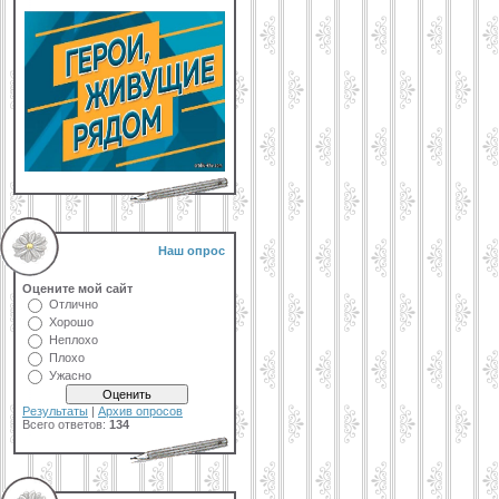
Наш опрос
Оцените мой сайт
Отлично
Хорошо
Неплохо
Плохо
Ужасно
Результаты
|
Архив опросов
Всего ответов:
134